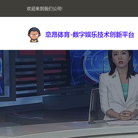
欢迎来到我们公司!