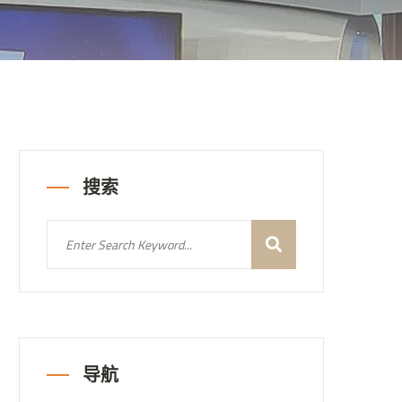
搜索
导航