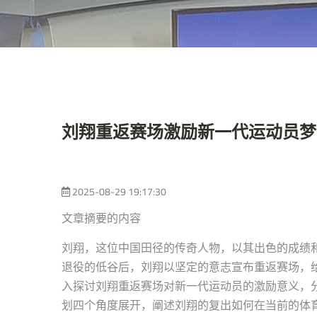
刘翔重返赛场激励新一代运动员梦
2025-08-29 19:17:30
文章摘要的内容
刘翔，这位中国田径的传奇人物，以其出色的成绩
退役的低谷后，刘翔以坚定的意志宣布重返赛场，
入探讨刘翔重返赛场对新一代运动员的激励意义，
划四个角度展开，阐述刘翔的复出如何在当前的体