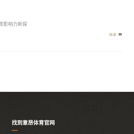
育影响力新探
阅读
找到意昂体育官网