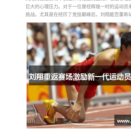
巨大的心理压力。对于一位曾经辉煌一时的运动员
挑战。尤其是在经历了竞技巅峰后，刘翔能否重新