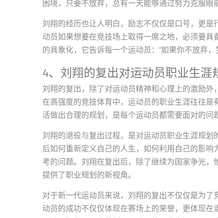
困境，只要不放弃，总有一天能够通过努力克服眼
刘翔的经历也让人明白，励志不仅仅是口号，更是
动员如果想要在竞技场上取得一席之地，必须要具
的具象化，它告诉每一个运动员：“如果你不放弃，
4、刘翔的复出对运动员职业生涯
刘翔的复出，除了对运动员精神和心理上的激励外
在高强度的竞技体育中，运动员的职业生涯往往是
活做出合理的规划，是每个运动员都需要面对的问
刘翔的退役与复出过程，是对运动员职业生涯规划
后如何重新定义自己的人生，如何利用自己的影响
考的问题。刘翔在复出后，除了继续为国家争光，
提供了职业规划的新视角。
对于新一代运动员来说，刘翔的复出不仅仅是为了
动员的成功不仅仅体现在赛场上的荣誉，更体现在