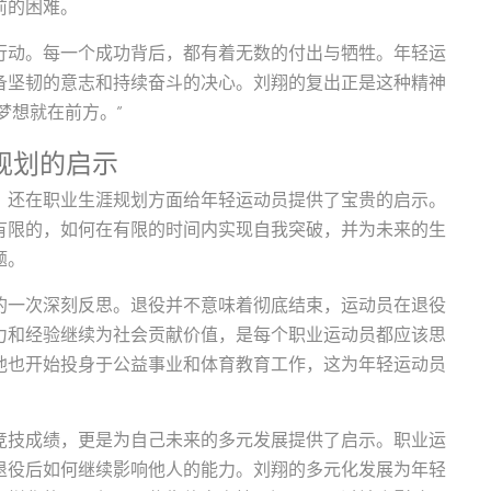
前的困难。
行动。每一个成功背后，都有着无数的付出与牺牲。年轻运
备坚韧的意志和持续奋斗的决心。刘翔的复出正是这种精神
梦想就在前方。”
规划的启示
，还在职业生涯规划方面给年轻运动员提供了宝贵的启示。
有限的，如何在有限的时间内实现自我突破，并为未来的生
题。
的一次深刻反思。退役并不意味着彻底结束，运动员在退役
力和经验继续为社会贡献价值，是每个职业运动员都应该思
他也开始投身于公益事业和体育教育工作，这为年轻运动员
竞技成绩，更是为自己未来的多元发展提供了启示。职业运
退役后如何继续影响他人的能力。刘翔的多元化发展为年轻