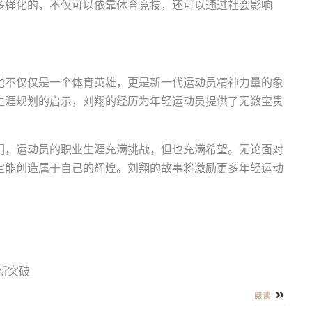
多样化的，不仅可以依靠体育竞技，还可以通过社会影响
他不仅仅是一个体育英雄，更是新一代运动员精神力量的象
生涯规划的启示，刘翔的经历为年轻运动员提供了无数宝贵
们，运动员的职业生涯充满挑战，但也充满希望。无论面对
定能创造属于自己的辉煌。刘翔的故事将激励更多年轻运动
。
新突破
阅读