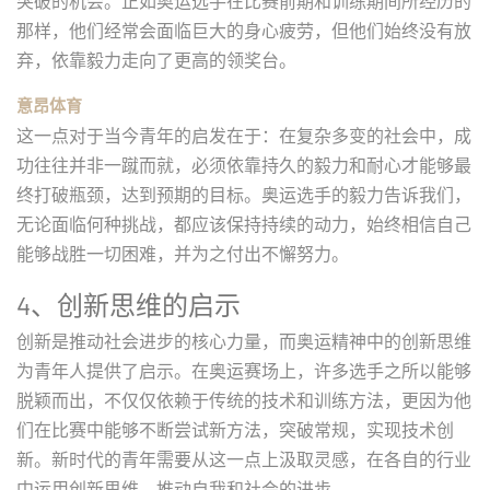
突破的机会。正如奥运选手在比赛前期和训练期间所经历的
那样，他们经常会面临巨大的身心疲劳，但他们始终没有放
弃，依靠毅力走向了更高的领奖台。
意昂体育
这一点对于当今青年的启发在于：在复杂多变的社会中，成
功往往并非一蹴而就，必须依靠持久的毅力和耐心才能够最
终打破瓶颈，达到预期的目标。奥运选手的毅力告诉我们，
无论面临何种挑战，都应该保持持续的动力，始终相信自己
能够战胜一切困难，并为之付出不懈努力。
4、创新思维的启示
创新是推动社会进步的核心力量，而奥运精神中的创新思维
为青年人提供了启示。在奥运赛场上，许多选手之所以能够
脱颖而出，不仅仅依赖于传统的技术和训练方法，更因为他
们在比赛中能够不断尝试新方法，突破常规，实现技术创
新。新时代的青年需要从这一点上汲取灵感，在各自的行业
中运用创新思维，推动自我和社会的进步。