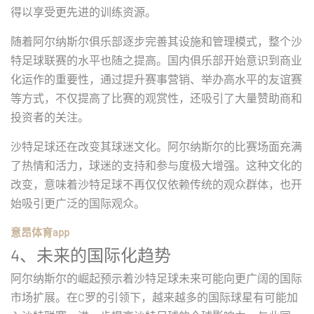
得以享受更先进的训练资源。
随着阿尔纳斯尔俱乐部逐步完善其设施和管理模式，整个沙
特足球联赛的水平也随之提高。国内俱乐部开始意识到商业
化运作的重要性，通过提升赛事营销、举办高水平的友谊赛
等方式，不仅提高了比赛的观赏性，还吸引了大量赞助商和
投资者的关注。
沙特足球还在改变其球迷文化。阿尔纳斯尔的比赛场面充满
了热情和活力，球迷的支持和参与度极大增强。这种文化的
改变，意味着沙特足球不再仅仅依赖传统的观众群体，也开
始吸引更广泛的国际观众。
意昂体育app
4、未来的国际化趋势
阿尔纳斯尔的崛起预示着沙特足球未来可能向更广阔的国际
市场扩展。在C罗的引领下，越来越多的国际球星有可能加