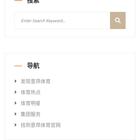
搜索
导航
发现意昂体育
体育热点
体育明星
集团服务
找到意昂体育官网