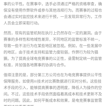
事的公平性。在赛事中，选手必须通过严格的资格审查，确
保没有使用作弊软件或参与其他违规行为。而赛事的过程也
会通过实时监控技术来进行干预，一旦发现异常行为，工作
人员会立即采取行动。
然而，现有的监管机制在执行上仍然存在一定的漏洞。由于
赛事的多样性和地域性差异，不同地区的监管标准不统一，
导致一些不法行为在某些地区被忽视。例如，在一些发展中
的地区，由于技术支持和监管力度较弱，作弊行为较为猖
獗。为了提高全球电竞赛事的公正性，亟需制定统一的监管
标准，并加强各地赛事的协调与合作。
值得注意的是，部分第三方公司也在为电竞赛事提供公平性
保障服务，如使用AI技术对比赛数据进行实时分析。这些技
术手段的引入，能够提高赛事的透明度，降低人为操作的空
间。不过，这些技术手段依然面临着高成本和技术更新不及
时的问题。因此，如何平衡成本和效果，是电竞赛事监管需