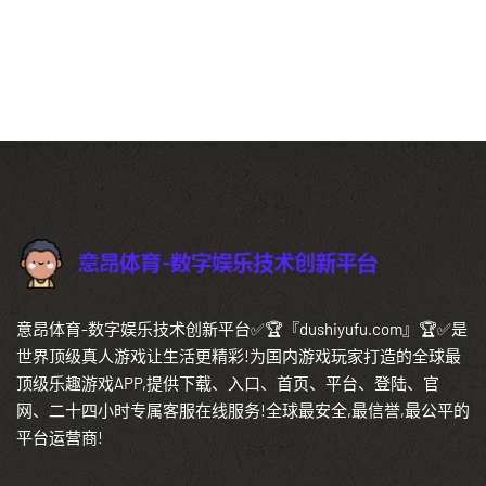
意昂体育-数字娱乐技术创新平台✅🏆『dushiyufu.com』🏆✅是
世界顶级真人游戏让生活更精彩!为国内游戏玩家打造的全球最
顶级乐趣游戏APP,提供下载、入口、首页、平台、登陆、官
网、二十四小时专属客服在线服务!全球最安全,最信誉,最公平的
平台运营商!