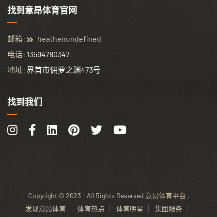
找到意昂体育官网
邮箱:
heathenundefined
电话:
13594780347
地址:
界首市佣萝之渊473号
找到我们
Copyright © 2023 - All Rights Reserved
意昂体育平台
.
发现意昂体育
体育热点
体育明星
集团服务