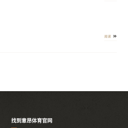
阅读
找到意昂体育官网