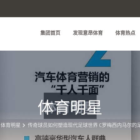
集团首页
发现意昂体育
体育热点
体育明星
体育明星
传奇球员如何塑造现代足球世界 C罗梅西内马尔的