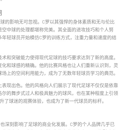
响
足球的影响无可忽视。C罗以其强悍的身体素质和无与伦比
是空中球的处理都堪称完美。其全面的进攻技巧和个人努
多年轻球员开始模仿C罗的训练方式，注重力量和速度的结
技术和突破能力使得现代足球的技巧要求达到了新的高度。
变化和球感的精确。他的比赛风格也让人们重新认识到，灵
球场上的空间利用能力，成为了无数年轻球员学习的典范。
上表现出色。他的风格向人们展示了现代足球不仅仅是依靠
马尔的舞步式过人和极具魅力的球风，也在某种程度上引领
提升了球迷的观赛体验，也成为了新一代球员的标杆。
尔也深刻影响了足球的商业化发展。C罗的个人品牌几乎已