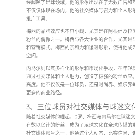
经超越了足球领域，他的形象出现在了无数广告和
不仅仅体现在场内，他的社交媒体号召力和个人形
推广工具。
梅西的品牌效应也不容小觑，尤其是在阿根廷及拉
粉丝的偶像之一。梅西与各大企业的合作，尤其是
和营销模式。梅西的亲和力和谦逊形象，使得他成为
空间。
内马尔则以其多样化的形象和市场化手段，在年轻
通过社交媒体和个人魅力，创造了极强的粉丝效应
高度。他不仅仅是一位球员，还是时尚界、娱乐界
更多的商业路径。
3、三位球员对社交媒体与球迷文
随着社交媒体的崛起，C罗、梅西与内马尔在球迷
有数以亿计的粉丝，成为了足球文化在全球传播的重要
社交媒体账号之一，他通过个人动态、比赛信息、