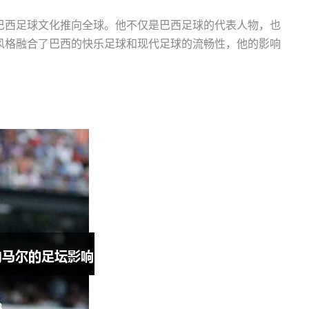
巴西足球文化推向全球。他不仅是巴西足球的代表人物，也
风格融合了巴西的快乐足球和现代足球的流畅性，他的影响