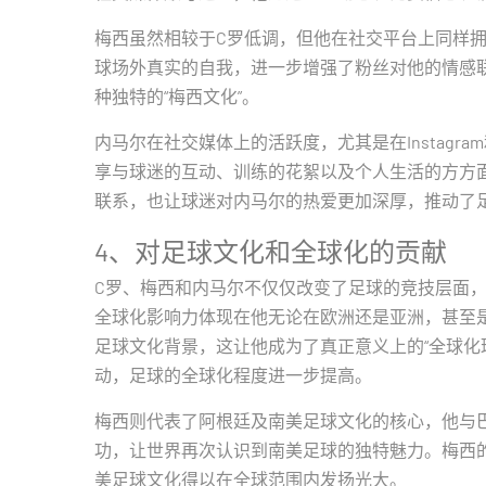
梅西虽然相较于C罗低调，但他在社交平台上同样
球场外真实的自我，进一步增强了粉丝对他的情感
种独特的“梅西文化”。
内马尔在社交媒体上的活跃度，尤其是在Instagra
享与球迷的互动、训练的花絮以及个人生活的方方
联系，也让球迷对内马尔的热爱更加深厚，推动了
4、对足球文化和全球化的贡献
C罗、梅西和内马尔不仅仅改变了足球的竞技层面
全球化影响力体现在他无论在欧洲还是亚洲，甚至
足球文化背景，这让他成为了真正意义上的“全球化
动，足球的全球化程度进一步提高。
梅西则代表了阿根廷及南美足球文化的核心，他与
功，让世界再次认识到南美足球的独特魅力。梅西
美足球文化得以在全球范围内发扬光大。