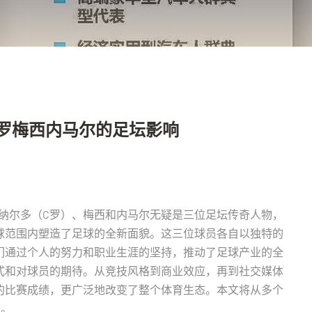
C罗梅西内马尔的足坛影响
罗纳尔多（C罗）、梅西和内马尔无疑是三位足坛传奇人物，
球范围内塑造了足球的全新面貌。这三位球员各自以独特的
们通过个人的努力和职业生涯的坚持，推动了足球产业的全
式和对球员的期待。从竞技风格到商业效应，再到社交媒体
的比赛成绩，更广泛地改变了整个体育生态。本文将从多个
界。