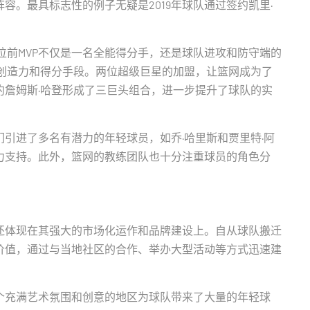
容。最具标志性的例子无疑是2019年球队通过签约凯里·
位前MVP不仅是一名全能得分手，还是球队进攻和防守端的
的创造力和得分手段。两位超级巨星的加盟，让篮网成为了
约詹姆斯·哈登形成了三巨头组合，进一步提升了球队的实
引进了多名有潜力的年轻球员，如乔·哈里斯和贾里特·阿
力支持。此外，篮网的教练团队也十分注重球员的角色分
。
还体现在其强大的市场化运作和品牌建设上。自从球队搬迁
价值，通过与当地社区的合作、举办大型活动等方式迅速建
个充满艺术氛围和创意的地区为球队带来了大量的年轻球