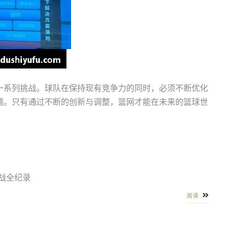
一系列挑战。球队在保持现有竞争力的同时，必须不断优化
题。只有通过不断的创新与调整，篮网才能在未来的篮球世
挑战全纪录
阅读