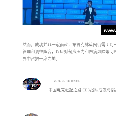
然而，成功并非一蹴而就，布鲁克林篮网仍需面对
管理和调整阵容，以应对薪资压力和伤病风险等问
界中占据一席之地。
2025-02-28 19:38:51
中国电竞崛起之路 EDG战队成就与