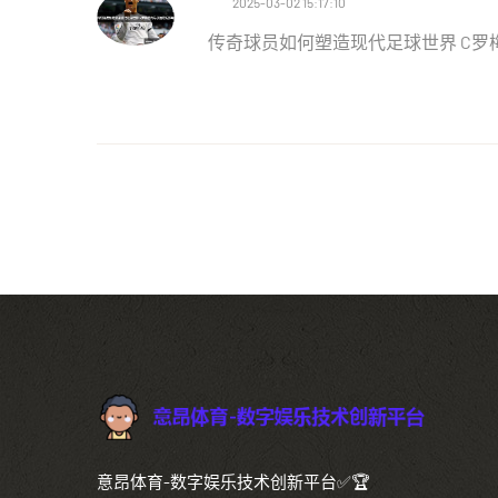
2025-03-02 15:17:10
传奇球员如何塑造现代足球世界 C罗
意昂体育-数字娱乐技术创新平台✅🏆