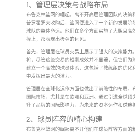
1、管理层决策与战略布局
布鲁克林篮网的崛起，离不开高层管理团队的决策和
普罗霍罗夫收购后，篮网便进入了一个新的发展阶
球队的整体命运。他们在多个方面实施了大胆且高
择上，都表现出极强的远见。
首先，管理层在球员交易上展示了强大的决策能力。
将，尽管这些交易的短期成效并不显著，但它们为
建立一个高效的球员体系，这包括了教练组的优化
中发挥出最大的潜力。
管理层在全球化运作方面也做出了前瞻性的布局。
国际市场，尤其是在欧洲和亚洲。通过引进全球顶
升了品牌的国际影响力，为未来的资本运作和球迷
2、球员阵容的精心构建
布鲁克林篮网的崛起离不开他们在球员阵容方面的