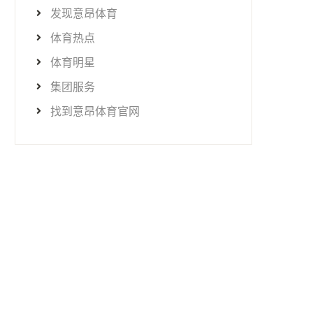
发现意昂体育
体育热点
体育明星
集团服务
找到意昂体育官网