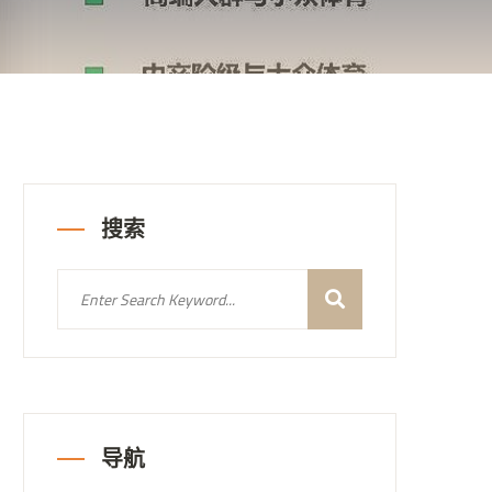
搜索
导航