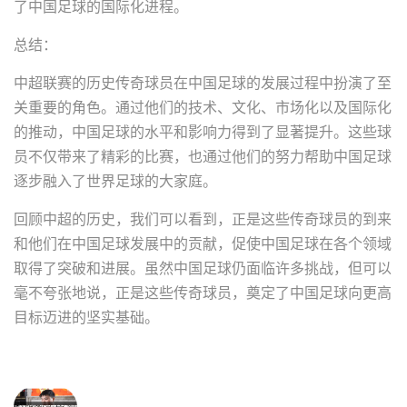
了中国足球的国际化进程。
总结：
中超联赛的历史传奇球员在中国足球的发展过程中扮演了至
关重要的角色。通过他们的技术、文化、市场化以及国际化
的推动，中国足球的水平和影响力得到了显著提升。这些球
员不仅带来了精彩的比赛，也通过他们的努力帮助中国足球
逐步融入了世界足球的大家庭。
回顾中超的历史，我们可以看到，正是这些传奇球员的到来
和他们在中国足球发展中的贡献，促使中国足球在各个领域
取得了突破和进展。虽然中国足球仍面临许多挑战，但可以
毫不夸张地说，正是这些传奇球员，奠定了中国足球向更高
目标迈进的坚实基础。