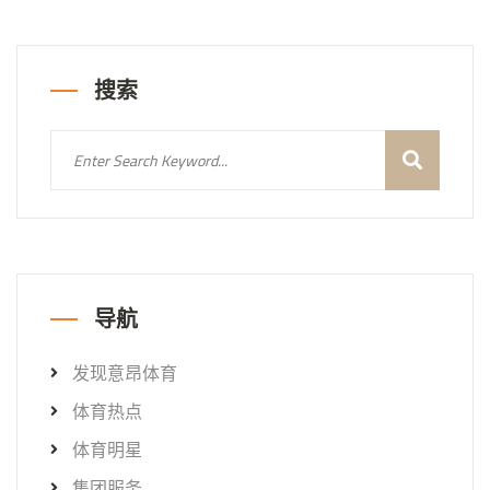
搜索
导航
发现意昂体育
体育热点
体育明星
集团服务