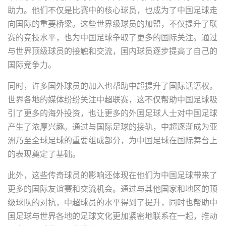
助力。他们不仅是比赛中的核心球员，也成为了中国足球走
向国际的重要桥梁。这些世界级球员的加盟，不仅提升了联
赛的竞技水平，也为中国足球争取了更多的国际关注。通过
与世界顶级球员的接触和交流，国内球员逐步提高了自己的
国际竞争力。
同时，许多国外球员的加入也帮助中超提升了国际话语权。
世界各地的媒体纷纷关注中超联赛，这不仅帮助中国足球吸
引了更多的海外投资，也让更多的外国足球人士对中国足球
产生了浓厚兴趣。通过与国际足球的接轨，中超逐渐成为亚
洲乃至全球足球的重要组成部分，为中国足球在国际舞台上
的表现奠定了基础。
此外，这些传奇球员的影响还体现在他们为中国足球带来了
更多的国际友谊赛和交流机会。通过与其他国家和地区的顶
级球队的对抗，中超球员的水平得到了提升，同时也帮助中
国足球与世界各地的足球文化更加紧密地联系在一起，推动