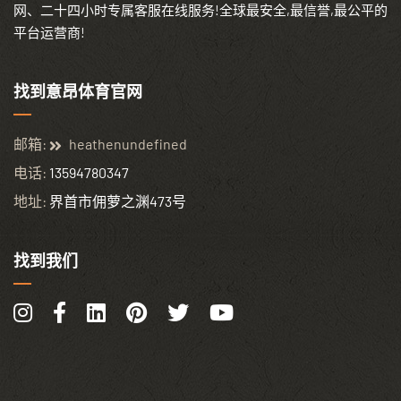
网、二十四小时专属客服在线服务!全球最安全,最信誉,最公平的
平台运营商!
找到意昂体育官网
邮箱:
heathenundefined
电话:
13594780347
地址:
界首市佣萝之渊473号
找到我们