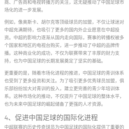
商、广告商和电视转播方的关注，这无疑推动了中国足球市
场化的进一步发展。
例如，像奥斯卡、胡尔克等顶级球员的加盟，不仅让球迷对
中超充满期待，也吸引了更多的国内外企业愿意在中超投
资。中超的影响力逐渐从国内走向国际，赛事的转播权被多
个国家和地区的电视台购买，进一步推动了中超的品牌传
播。这种商业化的成功，不仅为联赛带来了丰厚的财力支
持，也为中国足球的长期发展奠定了坚实的基础。
更重要的是，随着市场化进程的推进，中国足球的青训体系
也受到了更多投资和关注。为了吸引更多优秀球员加盟，俱
乐部纷纷加大对青训的投入，建立更完善的青少年培训体
系。这种市场化的推动，不仅提升了中国足球的整体水平，
也为未来中国足球的崛起储备了更强的人才资源。
4、促进中国足球的国际化进程
中超联赛的历史传奇球员为中国足球的国际化提供了重要的