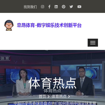
找到我们
体育热点
首页
体育热点
中超历史传奇球员盘点他们如何影响中国足球发展