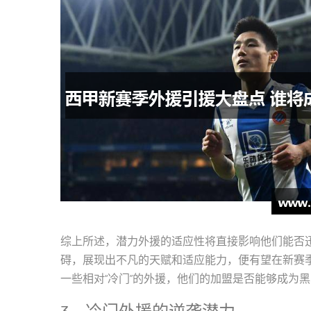
综上所述，潜力外援的适应性将直接影响他们能否
碍，展现出不凡的天赋和适应能力，便有望在新赛
一些相对“冷门”的外援，他们的加盟是否能够成为
3、冷门外援的逆袭潜力