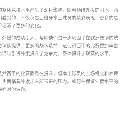
的整体竞技水平产生了深远影响。随着顶级外援的引入，西
们看到的，不仅仅是西班牙本土球员的精彩表现，更多的是
甲增添了更多的变化。
，外援的成功引入，帮助他们进一步巩固了在欧洲赛场的统
为球队提供了更多的战术选择，这使得西甲的比赛更加丰富
也通过引进外援提升了竞争力，整体提升了联赛的水平。
虽然西甲的比赛质量在提升，但本土球员的上场机会和表现
，也面临着外援加入所带来的压力。如何在保证外援水平的
要面对的课题。