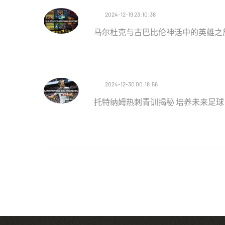
2024-12-19 23:10:38
马尔杜克与古巴比伦神话中的英雄之
2024-12-30 00:18:56
托特纳姆热刺青训揭秘 培养未来足