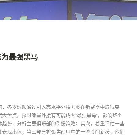
成为最强黑马
点，各支球队通过引入高水平外援力图在新赛季中取得突
大盘点，探讨哪些外援有可能成为“最强黑马”，影响整个
体趋势，分析主要俱乐部的引援策略；其次，着重评估一些
并表现出色；第三部分将聚焦西甲中的一些冷门新援，他们