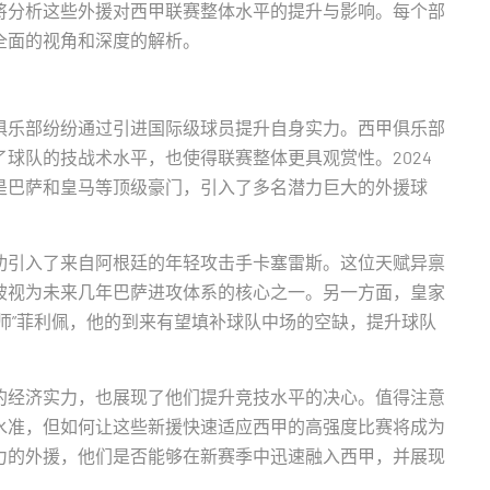
将分析这些外援对西甲联赛整体水平的提升与影响。每个部
全面的视角和深度的解析。
俱乐部纷纷通过引进国际级球员提升自身实力。西甲俱乐部
球队的技战术水平，也使得联赛整体更具观赏性。2024
是巴萨和皇马等顶级豪门，引入了多名潜力巨大的外援球
功引入了来自阿根廷的年轻攻击手卡塞雷斯。这位天赋异禀
被视为未来几年巴萨进攻体系的核心之一。另一方面，皇家
师”菲利佩，他的到来有望填补球队中场的空缺，提升球队
的经济实力，也展现了他们提升竞技水平的决心。值得注意
水准，但如何让这些新援快速适应西甲的高强度比赛将成为
力的外援，他们是否能够在新赛季中迅速融入西甲，并展现