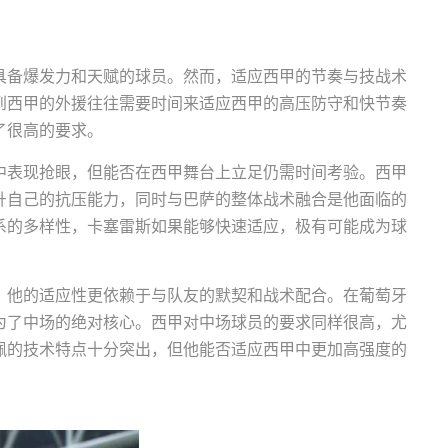
具备爆发力和天赋的球员。然而，适应西甲的节奏与技战术
到西甲的外援往往需要时间来适应西甲的高压防守和快节奏
了很高的要求。
中表现抢眼，但能否在西甲舞台上立足仍需时间考验。西甲
升自己的抗压能力，同时与巴萨的整体战术融合是他面临的
系的多样性，卡塞雷斯如果能够快速适应，极有可能成为球
，他的适应性更依赖于与队友的默契和战术配合。在葡萄牙
为了中场的绝对核心。西甲对中场球员的要求同样很高，尤
佩的技术特点十分突出，但他能否适应西甲中更加高强度的