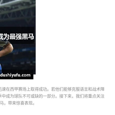
迅速在西甲赛场上取得成功。若他们能够克服语言和战术障
季中成为球队不可或缺的一部分。接下来，我们将重点关注
黑马，带来惊喜表现。