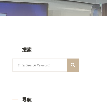
搜索
导航