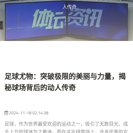
人传奇
足球尤物：突破极限的美丽与力量，揭
秘球场背后的动人传奇
2024-11-18 02:14:38
足球，作为世界最受欢迎的运动之一，吸引了无数目光，成
千上万的球迷为之着迷。而在这片绿茵场上，许多优秀的女