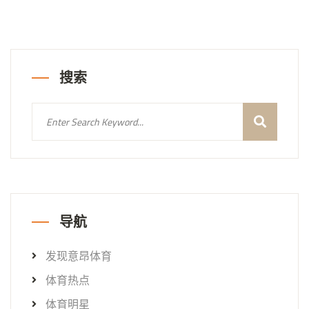
搜索
导航
发现意昂体育
体育热点
体育明星