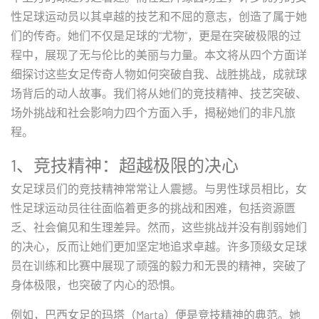
性足球运动员以其卓越的技艺和不屈的意志，创造了属于她
们的传奇。她们不仅是足球的“尤物”，更是在突破极限的过
程中，展现了无与伦比的美丽与力量。本文将从四个方面详
细探讨这些女足传奇人物如何突破自我、战胜挑战，成就球
场背后的动人故事。我们将从她们的竞技精神、技艺突破、
场外挑战和社会影响力四个方面入手，揭秘她们的非凡旅
程。
1、竞技精神：超越极限的决心
女足球员们的竞技精神常常让人震撼。与男性球员相比，女
性足球运动员往往面临着更多的挑战和困难，包括资源匮
乏、社会偏见和生理差异。然而，这些挑战并没有削弱她们
的决心，反而让她们更加坚定地追求卓越。许多顶级女足球
员在训练和比赛中展现了顽强的毅力和无畏的精神，突破了
身体极限，也突破了内心的恐惧。
例如，巴西女足的玛塔（Marta）便是竞技精神的典范。她