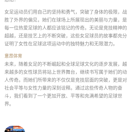
女足运动员们用自己的坚持和勇气，突破了身体的极限，战
胜了外界的偏见，她们在球场上所展现出的美丽与力量，是
每一位热爱足球的人都应该铭记的传奇。无论是竞技精神的
超越，还是技艺上的不断突破，这些女足球员的故事都充分
证明了女性在足球这项运动中的独特魅力和无限潜力。
意昂体育
未来，随着女足的不断崛起和全球足球文化的逐步发展，越
来越多的女性球员将站上世界舞台，继续书写属于她们的动
人传奇。而她们所带来的不仅仅是竞技层面的突破，更是对
社会平等与女性力量的深刻诠释。通过这些传奇人物的奋
斗，我们看到了一个更加开放、平等和充满希望的足球世
界。