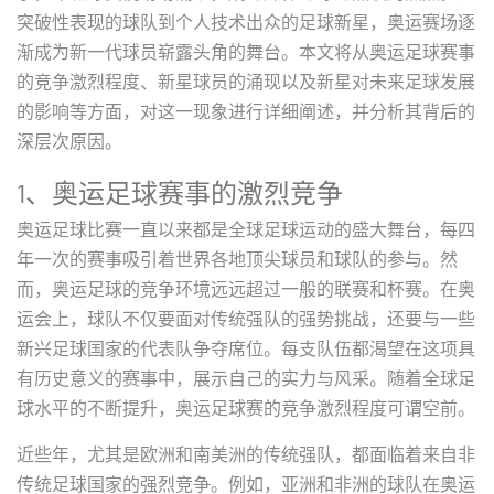
突破性表现的球队到个人技术出众的足球新星，奥运赛场逐
渐成为新一代球员崭露头角的舞台。本文将从奥运足球赛事
的竞争激烈程度、新星球员的涌现以及新星对未来足球发展
的影响等方面，对这一现象进行详细阐述，并分析其背后的
深层次原因。
1、奥运足球赛事的激烈竞争
奥运足球比赛一直以来都是全球足球运动的盛大舞台，每四
年一次的赛事吸引着世界各地顶尖球员和球队的参与。然
而，奥运足球的竞争环境远远超过一般的联赛和杯赛。在奥
运会上，球队不仅要面对传统强队的强势挑战，还要与一些
新兴足球国家的代表队争夺席位。每支队伍都渴望在这项具
有历史意义的赛事中，展示自己的实力与风采。随着全球足
球水平的不断提升，奥运足球赛的竞争激烈程度可谓空前。
近些年，尤其是欧洲和南美洲的传统强队，都面临着来自非
传统足球国家的强烈竞争。例如，亚洲和非洲的球队在奥运