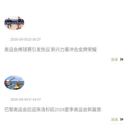
2025-09-05 21:59:37
奥运会棒球赛引发热议 新兴力量冲击金牌荣耀
阅读
2025-09-06 21:49:57
巴黎奥运会后迎来洛杉矶2028夏季奥运会新篇章
阅读