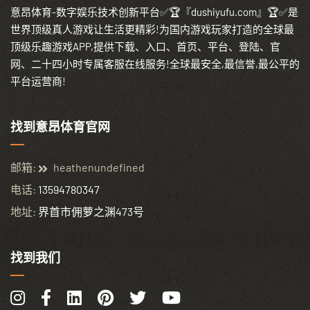
意昂体育-数字娱乐技术创新平台✅🏆『dushiyufu.com』🏆✅是
世界顶级真人游戏让生活更精彩!为国内游戏玩家打造的全球最
顶级乐趣游戏APP,提供下载、入口、首页、平台、登陆、官
网、二十四小时专属客服在线服务!全球最安全,最信誉,最公平的
平台运营商!
找到意昂体育官网
邮箱:
heathenundefined
电话:
13594780347
地址:
界首市佣萝之渊473号
找到我们