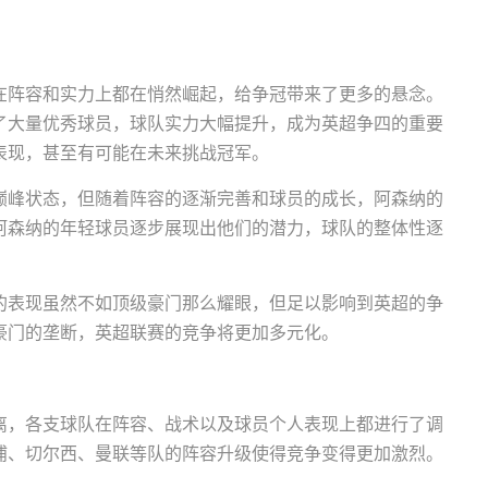
在阵容和实力上都在悄然崛起，给争冠带来了更多的悬念。
了大量优秀球员，球队实力大幅提升，成为英超争四的重要
表现，甚至有可能在未来挑战冠军。
巅峰状态，但随着阵容的逐渐完善和球员的成长，阿森纳的
阿森纳的年轻球员逐步展现出他们的潜力，球队的整体性逐
的表现虽然不如顶级豪门那么耀眼，但足以影响到英超的争
豪门的垄断，英超联赛的竞争将更加多元化。
离，各支球队在阵容、战术以及球员个人表现上都进行了调
浦、切尔西、曼联等队的阵容升级使得竞争变得更加激烈。
。