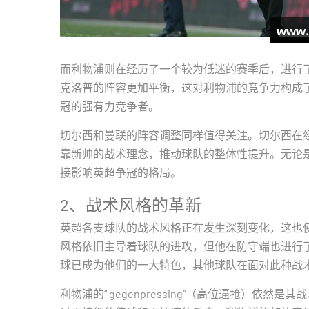
而利物浦则在经历了一个较为低迷的赛季后，进行
克洛普的阵容更加平衡，这对利物浦的竞争力构成
冠的强有力竞争者。
切尔西和曼联的阵容调整同样值得关注。切尔西在
靠新帅的战术理念，推动球队的整体性提升。无论
接影响英超争冠的格局。
2、战术风格的革新
英超各支球队的战术风格正在发生深刻变化，这也
风格依旧主导着球队的进攻，但他在防守端也进行
球已成为他们的一大特色，其他球队在面对此种战
利物浦的“ gegenpressing”（高位逼抢）