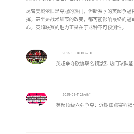
尽管曼城依旧是夺冠的热门，但新赛季的英超争冠
挥，甚至是战术细节的改变，都可能影响最终的冠
心，英超联赛的魅力正是在于这种不可预测性。
2025-08-10 19:37:11
英超争夺欧协联名额激烈 热门球队能
2025-08-11 21:48:11
英超顶级六强争夺：近期焦点赛程揭