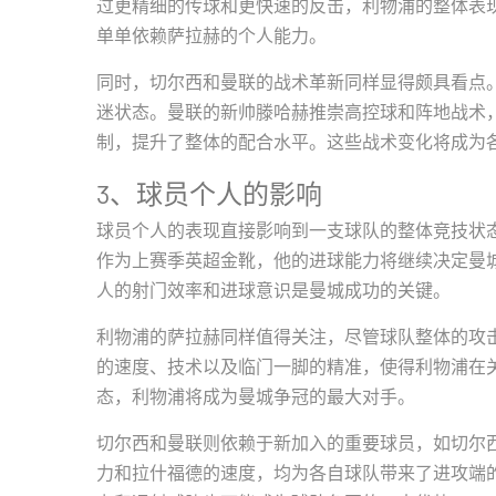
过更精细的传球和更快速的反击，利物浦的整体表
单单依赖萨拉赫的个人能力。
同时，切尔西和曼联的战术革新同样显得颇具看点
迷状态。曼联的新帅滕哈赫推崇高控球和阵地战术
制，提升了整体的配合水平。这些战术变化将成为
3、球员个人的影响
球员个人的表现直接影响到一支球队的整体竞技状
作为上赛季英超金靴，他的进球能力将继续决定曼
人的射门效率和进球意识是曼城成功的关键。
利物浦的萨拉赫同样值得关注，尽管球队整体的攻
的速度、技术以及临门一脚的精准，使得利物浦在
态，利物浦将成为曼城争冠的最大对手。
切尔西和曼联则依赖于新加入的重要球员，如切尔
力和拉什福德的速度，均为各自球队带来了进攻端