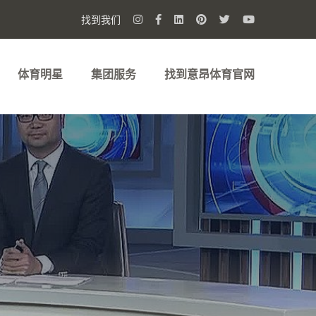
找到我们
体育明星
集团服务
找到意昂体育官网
离