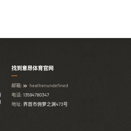
找到意昂体育官网
邮箱:
heathenundefined
精
电话:
13594780347
供
地址:
界首市佣萝之渊473号