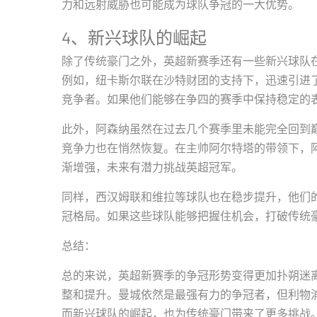
力和远射威胁也可能成为球队争冠的一大优势。
4、新兴球队的崛起
除了传统豪门之外，英超新赛季还有一些新兴球队
例如，纽卡斯尔联在沙特财团的支持下，迅速引进
竞争者。如果他们能够在争四的赛季中保持稳定的
此外，阿森纳虽然在过去几个赛季里未能完全回到
竞争力也在悄然恢复。在主帅阿尔特塔的带领下，
渐增强，未来有潜力挑战英超冠军。
同样，西汉姆联和维拉等球队也在稳步提升，他们
冠格局。如果这些球队能够把握住机会，打破传统
总结：
总的来说，英超新赛季的争冠形势变得更加扑朔迷
整和提升。曼城依然是最强有力的争冠者，但利物
而新兴球队的崛起，也为传统豪门带来了更多挑战