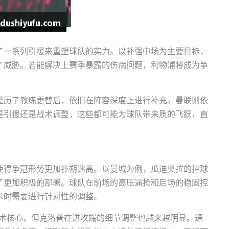
了一系列引援来重塑球队的实力。以补强中场为主要目标，
了威胁。若能解决上赛季暴露的伤病问题，利物浦将成为争
经历了教练更替后，依旧在阵容深度上进行补充。曼联则依
是引援还是战术调整，这些都可能为球队带来质的飞跃，直
使得争冠形势更加扑朔迷离。以曼城为例，瓜迪奥拉的控球
了更加积极的部署。球队在前场的高压逼抢和后场的稳固控
术时需要进行针对性的调整。
依然是其战术核心，但克洛普在进攻端的细节调整也越来越明显。通