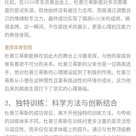
比如，在2020年东京奥运会上，杜普兰蒂斯面对多次高难
度的尝试失误，但他始终没有被压力击垮，而是通过调整自
己的情绪和专注力，最终成功实现了跳高6.02米的成绩，摘
得金牌。这一瞬间，不仅是技术的展示，更是心理抗压能力
的绝佳体现。
意昂体育官网
杜普兰蒂斯能够在如此大的舞台上冷静发挥，与他的家庭背
景有着密不可分的关系。杜普兰蒂斯的父亲也是一位跳高选
手，他对杜普兰蒂斯的心理建设起到了积极的作用。杜普兰
蒂斯从小便在这种理性且富有挑战性的环境中成长，这为他
后来的跳高生涯打下了坚实的心理基础。
3、独特训练：科学方法与创新结合
杜普兰蒂斯的成功背后，离不开他独特的训练方法。与传统
的训练体系不同，杜普兰蒂斯在训练时更多注重的是灵活性
与适应性，而非仅仅追求体能上的提升。通过与世界顶级教