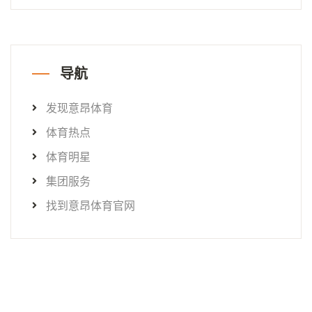
导航
发现意昂体育
体育热点
体育明星
集团服务
找到意昂体育官网