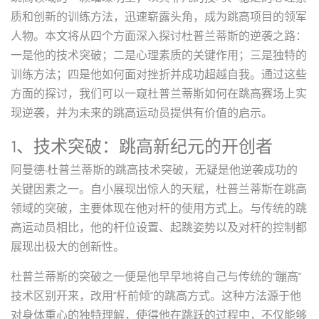
质和创新的训练方法，迅速崭露头角，成为跳高项目的领军
人物。本文将从四个方面深入探讨杜普兰蒂斯的逆袭之路：
一是他的技术突破；二是心理素质的关键作用；三是独特的
训练方法；四是他如何面对挫折并成功超越自我。通过这些
方面的探讨，我们可以一窥杜普兰蒂斯如何在跳高赛场上实
现逆袭，并为未来的跳高运动员提供有价值的启示。
1、技术突破：跳高新纪元的开创者
阿曼德·杜普兰蒂斯的跳高技术突破，无疑是他逆袭成功的
关键因素之一。自小展现出惊人的天赋，杜普兰蒂斯在跳高
领域的突破，主要体现在他对杆的使用方式上。与传统的跳
高运动员相比，他的杆位设置、起跳姿势以及对杆的控制都
展现出极大的创新性。
杜普兰蒂斯的突破之一便是他早早地将自己与传统的“蹦高”
技术区别开来，改用“杆前倾”的跳高方式。这种方法源于他
对身体重心的独特理解，使得他在跳跃的过程中，不仅能够