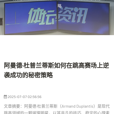
略
阿曼德·杜普兰蒂斯如何在跳高赛场上逆
袭成功的秘密策略
2025-07-07 02:56:56
文章摘要：阿曼德·杜普兰蒂斯（Armand Duplantis）是现代
跳高领域的一颗璀璨明星，以其非凡的技巧、稳定的心理素