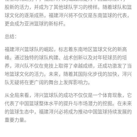
股新的活力，并成为了其他球队学习的榜样。随着球队和篮
球文化的逐渐成熟，福建浔兴将不仅仅是东南篮球的代表，
更会成为亚洲篮球的新标杆。
总结：
福建浔兴篮球队的崛起，标志着东南地区篮球文化的新高
峰。通过独特的球队构建、战术创新以及对年轻球员的培
养，浔兴队不仅在竞技上取得了卓越成绩，还成功激发了当
地篮球文化的活力。未来，随着其国际化步伐的加快，浔兴
队无疑将在更广阔的舞台上发挥影响力。
从全局来看，浔兴篮球队的成功不仅仅是一个体育现象，它
代表了中国篮球整体水平的提升与市场潜力的挖掘。在未来
的篮球生态中，福建浔兴必将成为推动中国篮球持续发展的
重要力量。