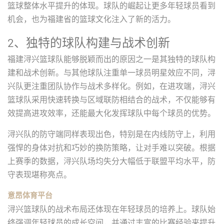
篮球整体水平提升的体现。球队的崛起让更多年轻球员看到
机会，也为福建省的篮球文化注入了新的活力。
2、独特的球队构建与战术创新
福建浔兴篮球队能够脱颖而出的原因之一是其独特的球队构
建和战术创新。与其他球队注重单一球员明星效应不同，浔
兴队更注重团队协作与战术多样化。例如，在进攻端，浔兴
篮球队采用快速转换与区域联防相结合的战术，不仅能够有
效提高进攻效率，还能最大化发挥球队中每个球员的优势。
浔兴队的防守端同样表现出色，特别是在内线防守上，利用
强悍的身体对抗和巧妙的换防策略，让对手难以突破。根据
上赛季的数据，浔兴队场均失分大幅低于联盟平均水平，防
守表现堪称亮点。
意昂体育平台
浔兴篮球队的战术布局还体现在年轻球员的培养上。球队始
终强调年轻球员的成长空间，并通过丰富的比赛经验来提升