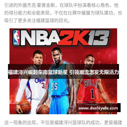
引进的外援杰克·霍普金斯，在球队中扮演着核心角色，他
的得分能力和全能表现，不仅在比赛中屡屡为球队建功，也
吸引了更多关注福建篮球的目光。
这一现象的出现，不仅是福建浔兴篮球队的成功，更是福建