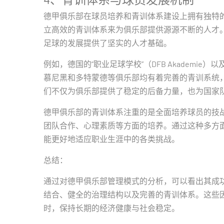
德甲俱乐部在球员培养和青训体系建设上拥有独特
立高效的青训体系来为俱乐部提供源源不断的人才
足球的发展提供了坚实的人才基础。
例如，德国的“职业足球学校”（DFB Akadem
慕尼黑和多特蒙德等俱乐部均有着完善的青训系统
们不仅为俱乐部提供了稳定的后备力量，也为国家
德甲俱乐部的青训体系注重的是全面培养球员的技
团队合作、心理素质等方面的培养。通过这种多方
能更好地适应职业生涯中的各类挑战。
总结：
通过对德甲俱乐部管理模式的分析，可以看出其成
结合、健全的治理结构以及完善的青训体系。这些
时，保持长期的经济健康与社会稳定。