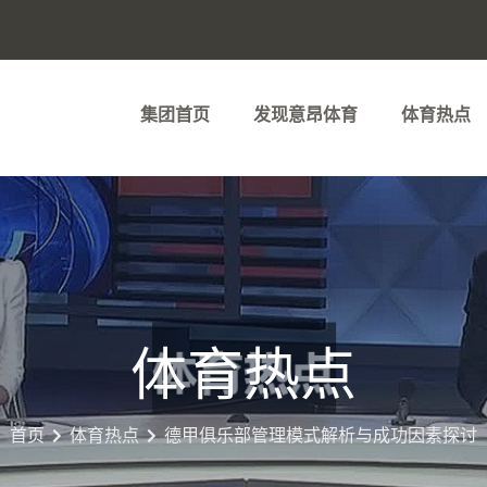
集团首页
发现意昂体育
体育热点
体育热点
首页
体育热点
德甲俱乐部管理模式解析与成功因素探讨