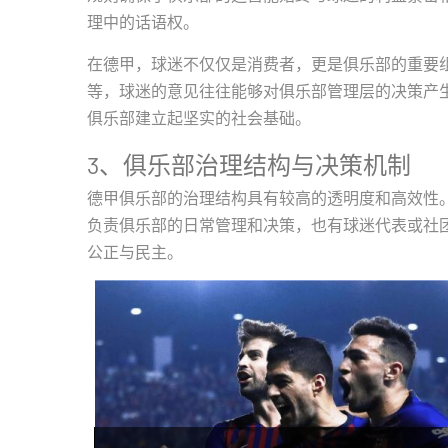
理中的话语权。
在德甲，球迷不仅仅是消费者，更是俱乐部的重要
等，球迷的意见往往能够对俱乐部管理层的决策产
俱乐部建立起坚实的社会基础。
3、俱乐部治理结构与决策机制
德甲俱乐部的治理结构具有较高的透明度和高效性
负责俱乐部的日常管理和决策，也有球迷代表或社
公正与民主。