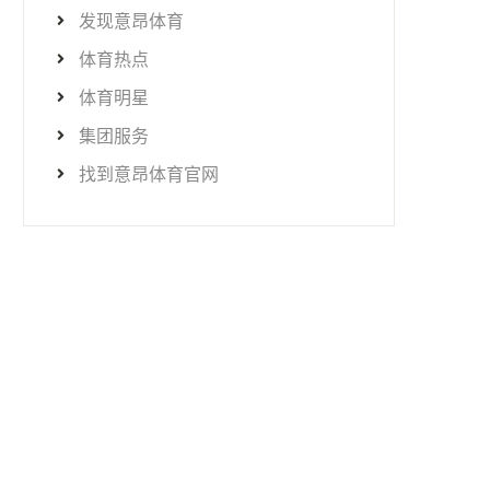
发现意昂体育
体育热点
体育明星
集团服务
找到意昂体育官网