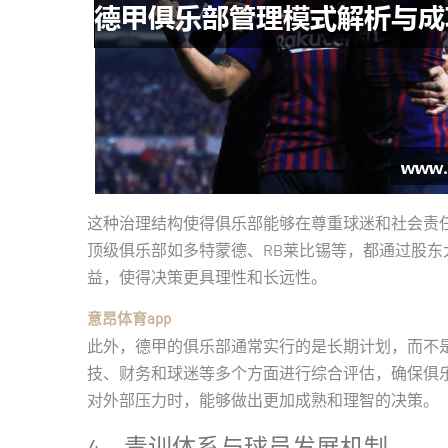
这种治理结构使得俱乐部能够在尊重球迷和社会责
顶级俱乐部如多特蒙德、RB莱比锡等，都通过股
益，使得决策更具理性和长远性。
意昂体育app
此外，德甲的俱乐部通常实行的是长期计划，而不
技、财务和球迷等多个方面进行综合评估，确保俱
对外部压力时，能够做出更加成熟和理智的决策。
4、青训体系与球员发展机制