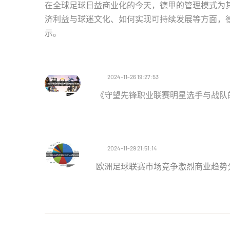
在全球足球日益商业化的今天，德甲的管理模式为
济利益与球迷文化、如何实现可持续发展等方面，
示。
2024-11-26 19:27:53
《守望先锋职业联赛明星选手与战队
2024-11-29 21:51:14
欧洲足球联赛市场竞争激烈商业趋势