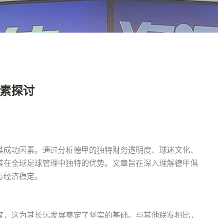
素探讨
其成功因素。通过分析德甲的独特财务透明度、球迷文化、
其在全球足球管理中独特的优势。文章旨在深入理解德甲俱
与经济稳定。
度，这为其长远发展奠定了坚实的基础。与其他联赛相比，