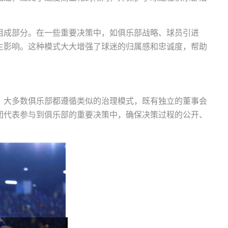
组成部分。在一些重要决策中，如俱乐部战略、球员引进
生影响。这种模式大大增强了球迷的归属感和忠诚度，帮助
。大多数俱乐部都遵循类似的治理模式，既有独立的董事会
团代表参与到俱乐部的重要决策中，确保决策过程的公开、