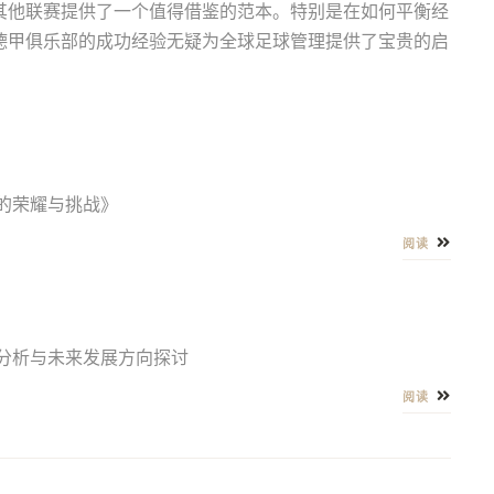
其他联赛提供了一个值得借鉴的范本。特别是在如何平衡经
德甲俱乐部的成功经验无疑为全球足球管理提供了宝贵的启
的荣耀与挑战》
阅读
分析与未来发展方向探讨
阅读