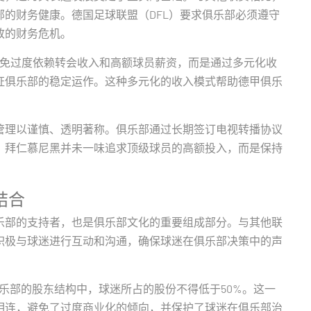
的财务健康。德国足球联盟（DFL）要求俱乐部必须遵守
致的财务危机。
避免过度依赖转会收入和高额球员薪资，而是通过多元化收
证俱乐部的稳定运作。这种多元化的收入模式帮助德甲俱乐
管理以谨慎、透明著称。俱乐部通过长期签订电视转播协议
，拜仁慕尼黑并未一味追求顶级球员的高额投入，而是保持
结合
乐部的支持者，也是俱乐部文化的重要组成部分。与其他联
积极与球迷进行互动和沟通，确保球迷在俱乐部决策中的声
求俱乐部的股东结构中，球迷所占的股份不得低于50%。这一
相连，避免了过度商业化的倾向，并保护了球迷在俱乐部治