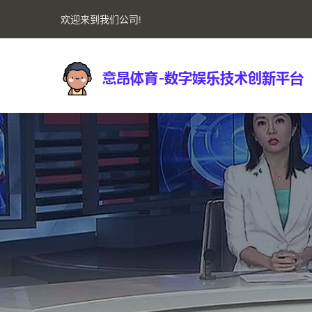
欢迎来到我们公司!