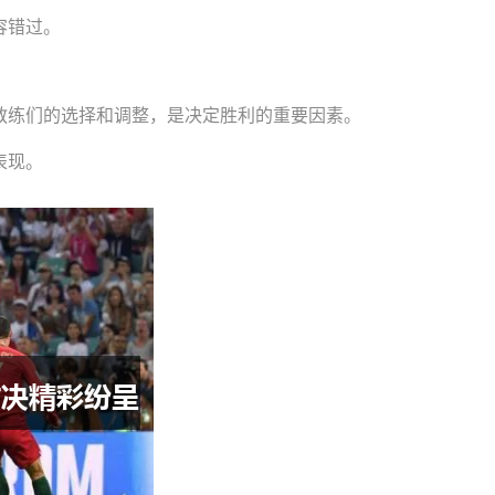
容错过。
教练们的选择和调整，是决定胜利的重要因素。
表现。