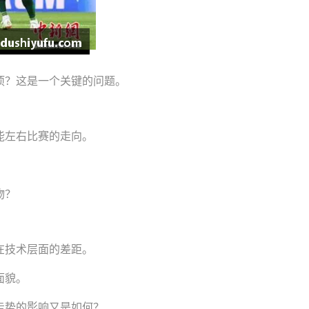
项？这是一个关键的问题。
能左右比赛的走向。
。
物？
在技术层面的差距。
面貌。
走势的影响又是如何？