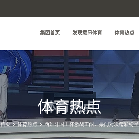
集团首页
发现意昂体育
体育热点
体育热点
首页
体育热点
西班牙国王杯激战正酣，豪门对决精彩纷呈