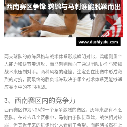
两支球队的教练风格与战术体系形成鲜明对比，鹈鹕侧重个
人能力和快节奏进攻，而马刺则倾向于通过团队协作与精细
战术来压制对手。两种风格的碰撞，注定会在比赛中形成激
烈的对抗，而最终的胜负或许取决于哪个战术体系更能够适
应赛季中的不同挑战。
3、西南赛区内的竞争力
西南赛区作为NBA的一个竞争激烈的赛区，历年来都有不乏
强队。在过去几个赛季中，马刺由于队伍重建，战绩相对较
弱，但其近年来的进步也让人看到了希望。而鹈鹕虽然在上