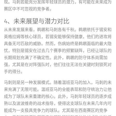
现。马刺若能充分发挥年轻球员的潜力，有可能在未来成为
赛区中不可忽视的竞争者。
4、未来展望与潜力对比
从未来发展来看，鹈鹕和马刺各有千秋。鹈鹕依托于锡安和
英格拉姆等核心球员，若锡安能够保持健康，他们的进攻将
具备无可匹敌的威胁。然而，伤病始终是鹈鹕面临的最大隐
忧，特别是锡安在过去几个赛季的频繁缺阵，已经让球队的
长期规划充满了不确定性。此外，鹈鹕的防守体系尚需加
强，尤其是在对阵强队时，他们往往无法在关键时刻锁死对
手的得分。
马刺则是另一种发展模式。随着温班亚马的加入，马刺的未
来充满了无限可能。温班亚马的全能表现和防守统治力让他
成为了球队未来重建的核心。此外，马刺年轻球员的逐步成
熟以及波波维奇的战术指导，使得这支球队在未来几年内可
能成为一支极具竞争力的球队。尤其是在西南赛区的竞争