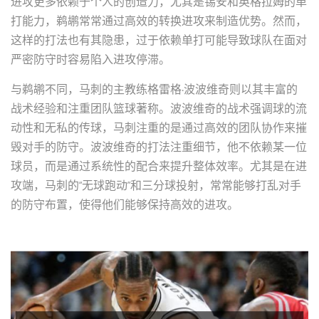
进攻更多依赖于个人的创造力，尤其是锡安和英格拉姆的单
打能力，鹈鹕常常通过高效的转换进攻来制造优势。然而，
这样的打法也有其隐患，过于依赖单打可能导致球队在面对
严密防守时容易陷入进攻停滞。
与鹈鹕不同，马刺的主教练格雷格·波波维奇则以其丰富的
战术经验和注重团队篮球著称。波波维奇的战术强调球的流
动性和无私的传球，马刺注重的是通过高效的团队协作来摧
毁对手的防守。波波维奇的打法注重细节，他不依赖某一位
球员，而是通过系统性的配合来提升整体效率。尤其是在进
攻端，马刺的“无球跑动”和三分球投射，常常能够打乱对手
的防守布置，使得他们能够保持高效的进攻。