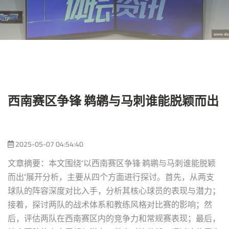
西南赛区争锋 鹈鹕与马刺谁能脱颖而出
2025-05-07 04:54:40
文章摘要：本文围绕“以西南赛区争锋 鹈鹕与马刺谁能脱颖
而出”展开分析，主要从四个方面进行探讨。首先，从两支
球队的阵容深度对比入手，分析其核心球员的表现与潜力；
接着，探讨两队的战术体系和教练风格对比赛的影响；然
后，评估两队在西南赛区内的竞争力和常规赛表现；最后，