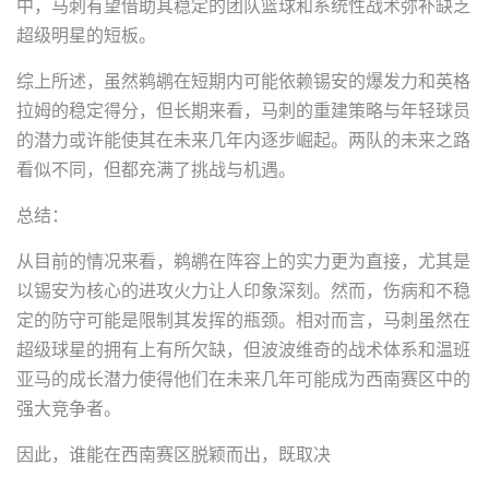
中，马刺有望借助其稳定的团队篮球和系统性战术弥补缺乏
超级明星的短板。
综上所述，虽然鹈鹕在短期内可能依赖锡安的爆发力和英格
拉姆的稳定得分，但长期来看，马刺的重建策略与年轻球员
的潜力或许能使其在未来几年内逐步崛起。两队的未来之路
看似不同，但都充满了挑战与机遇。
总结：
从目前的情况来看，鹈鹕在阵容上的实力更为直接，尤其是
以锡安为核心的进攻火力让人印象深刻。然而，伤病和不稳
定的防守可能是限制其发挥的瓶颈。相对而言，马刺虽然在
超级球星的拥有上有所欠缺，但波波维奇的战术体系和温班
亚马的成长潜力使得他们在未来几年可能成为西南赛区中的
强大竞争者。
因此，谁能在西南赛区脱颖而出，既取决