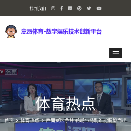
找到我们
体育热点
首页
体育热点
西南赛区争锋 鹈鹕与马刺谁能脱颖而出