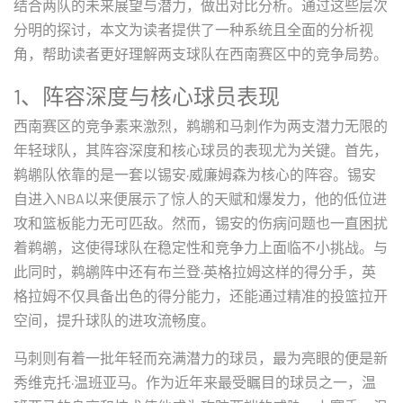
结合两队的未来展望与潜力，做出对比分析。通过这些层次
分明的探讨，本文为读者提供了一种系统且全面的分析视
角，帮助读者更好理解两支球队在西南赛区中的竞争局势。
1、阵容深度与核心球员表现
西南赛区的竞争素来激烈，鹈鹕和马刺作为两支潜力无限的
年轻球队，其阵容深度和核心球员的表现尤为关键。首先，
鹈鹕队依靠的是一套以锡安·威廉姆森为核心的阵容。锡安
自进入NBA以来便展示了惊人的天赋和爆发力，他的低位进
攻和篮板能力无可匹敌。然而，锡安的伤病问题也一直困扰
着鹈鹕，这使得球队在稳定性和竞争力上面临不小挑战。与
此同时，鹈鹕阵中还有布兰登·英格拉姆这样的得分手，英
格拉姆不仅具备出色的得分能力，还能通过精准的投篮拉开
空间，提升球队的进攻流畅度。
马刺则有着一批年轻而充满潜力的球员，最为亮眼的便是新
秀维克托·温班亚马。作为近年来最受瞩目的球员之一，温