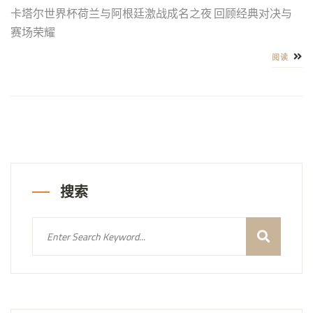
卡塔尔世界杯荷兰与阿根廷激战成名之夜 回顾经典对决与
赛场荣耀
阅读
搜索