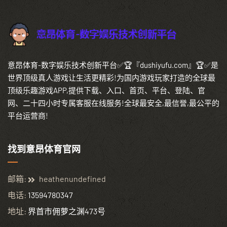
意昂体育-数字娱乐技术创新平台✅🏆『dushiyufu.com』🏆✅是
世界顶级真人游戏让生活更精彩!为国内游戏玩家打造的全球最
顶级乐趣游戏APP,提供下载、入口、首页、平台、登陆、官
网、二十四小时专属客服在线服务!全球最安全,最信誉,最公平的
平台运营商!
找到意昂体育官网
邮箱:
heathenundefined
电话:
13594780347
地址:
界首市佣萝之渊473号