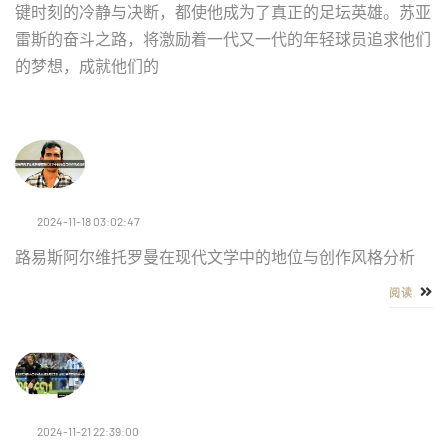
键时刻的冷静与决断，都使他成为了真正的足坛英雄。苏亚
雷斯的奋斗之路，将激励着一代又一代的年轻球员追求他们
的梦想，成就他们的
2024-11-18 03:02:47
路易斯阿尔维托罗曼在现代文学中的地位与创作风格分析
阅读
2024-11-21 22:39:00