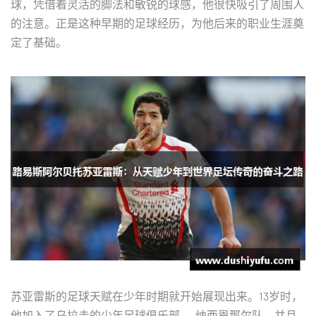
球，凭借着灵活的脚法和敏锐的球感，他很快吸引了周围人
的注意。正是这种早期的足球经历，为他后来的职业生涯奠
定了基础。
苏亚雷斯的足球天赋在少年时期就开始展现出来。13岁时，
他加入了乌拉圭的少年足球俱乐部——纳西恩那尔队，并且