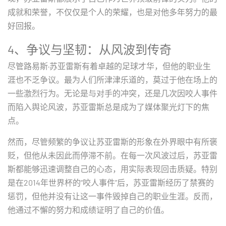
成就和荣誉，不仅仅是个人的荣耀，也是对他多年努力的最
好回报。
4、争议与坚韧：从风波到传奇
尽管路易斯·苏亚雷斯有着卓越的足球才华，但他的职业生
涯也不乏争议。最为人们所津津乐道的，莫过于他在场上的
一些激烈行为。无论是与对手的冲突，还是几次因咬人事件
而陷入舆论风波，苏亚雷斯总是成为了媒体聚光灯下的焦
点。
然而，尽管频繁的争议让苏亚雷斯的形象在外界眼中有所褒
贬，但他从未因此而停滞不前。在每一次风波过后，苏亚雷
斯都能够迅速调整自己的心态，用实际表现回击质疑。特别
是在2014年世界杯的“咬人事件”后，苏亚雷斯经历了禁赛的
惩罚，但他并没有让这一事件毁掉自己的职业生涯。反而，
他通过不懈的努力和成绩证明了自己的价值。