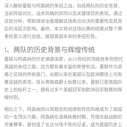
深入解析曼联与阿森纳的争冠之战，包括两队的历史背景、
当前阵容对比、战术风格的异同以及关键球员的表现。通过
这些分析，帮助球迷全面理解这场焦点对决的重要性及其背
后的深层次影响。最终，本文将对这场比赛的结果对整个赛
季的意义进行总结，展望英超未来的争冠形势。
1、两队的历史背景与辉煌传统
曼联与阿森纳的历史渊源深厚，从20世纪的顶级竞争到现代
英超的争冠之路，双方都有着丰富的荣誉积淀。曼联作为英
格兰足球的传统豪门，长期以来在英超以及欧洲赛场上均有
着显赫的表现。自从弗格森爵士执教以来，曼联已是英超历
史上的标杆之一，拥有过多个英超冠军和欧洲冠军联赛的辉
煌时刻。
相比之下，阿森纳则以其稳定的成绩和传控风格成为了英超
的一支顶尖力量。阿森纳在温格执教时期，凭借无敌战舰的
完美赛季，曾创造了长达38场不败的记录，成为英超历史上