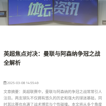
英超焦点对决：曼联与阿森纳争冠之战
全解析
2025-03-08 14:55:49
文章摘要：英超联赛中，曼联与阿森纳的争冠之战常常引人
注目。两支球队不仅拥有悠久的历史和强大的球迷基础，同
时其比赛也充满了战术博弈与个性碰撞。本文将从多个角度