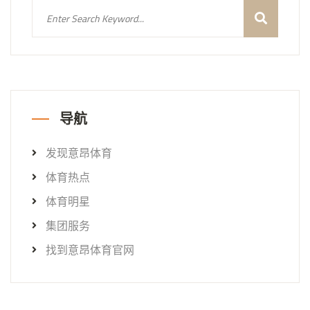
导航
发现意昂体育
体育热点
体育明星
集团服务
找到意昂体育官网