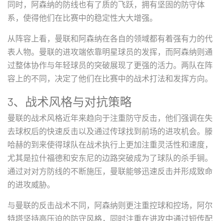
同时，阿森纳的防线也有了质的飞跃，拥有坚固的防守体
系，使得他们在比赛中的稳定性大大增强。
从阵容上看，曼联和阿森纳在各自的领域都有着强有力的代
表人物。曼联的进攻端依靠明星球员的发挥，而阿森纳则通
过整体协作与年轻球员的突破展现了更强的活力。两队在阵
容上的不同，决定了他们在比赛中的战术打法和发挥方向。
3、战术风格与对抗策略
曼联的战术风格近年来趋向于注重防守反击，他们强调在失
去球权后的快速反击以及通过传球找到前场的进攻机会。滕
哈赫的到来使得球队在战术执行上更加注重灵活性和速度，
尤其是拉什福德和安东尼的边路突破成为了球队的杀手锏。
通过对对方防线的不断施压，曼联能够迅速反击并形成致命
的进攻威胁。
与曼联的反击战术不同，阿森纳则更注重控球和控场，阿尔
特塔坚持高压迫的防守风格，同时注重在进攻中通过短传配