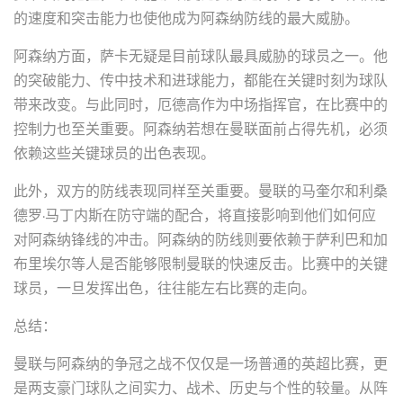
的速度和突击能力也使他成为阿森纳防线的最大威胁。
阿森纳方面，萨卡无疑是目前球队最具威胁的球员之一。他
的突破能力、传中技术和进球能力，都能在关键时刻为球队
带来改变。与此同时，厄德高作为中场指挥官，在比赛中的
控制力也至关重要。阿森纳若想在曼联面前占得先机，必须
依赖这些关键球员的出色表现。
此外，双方的防线表现同样至关重要。曼联的马奎尔和利桑
德罗·马丁内斯在防守端的配合，将直接影响到他们如何应
对阿森纳锋线的冲击。阿森纳的防线则要依赖于萨利巴和加
布里埃尔等人是否能够限制曼联的快速反击。比赛中的关键
球员，一旦发挥出色，往往能左右比赛的走向。
总结：
曼联与阿森纳的争冠之战不仅仅是一场普通的英超比赛，更
是两支豪门球队之间实力、战术、历史与个性的较量。从阵