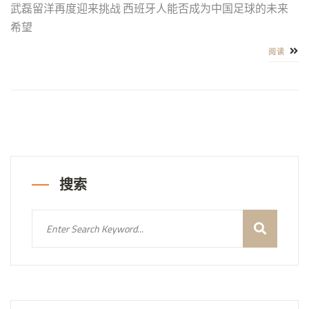
武磊留洋再度迎来挑战 西班牙人能否成为中国足球的未来
希望
阅读
搜索