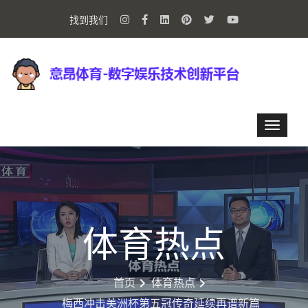
找到我们
体育热点
首页
体育热点
梅西冲击美洲杯第五冠传奇延续再谱新篇