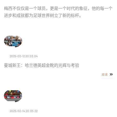
梅西不仅仅是一个球员，更是一个时代的象征，他的每一个
进步和成就都为足球世界树立了新的标杆。
2025-02-12 20:03:04
曼城新王：哈兰德英超金靴的光辉与考验
阅读
2025-02-14 20:05:22