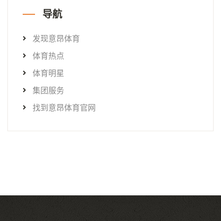
导航
发现意昂体育
体育热点
体育明星
集团服务
找到意昂体育官网