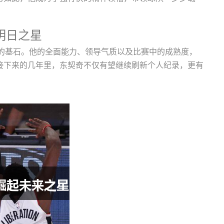
明日之星
来的基石。他的全面能力、领导气质以及比赛中的成熟度，
接下来的几年里，东契奇不仅有望继续刷新个人纪录，更有