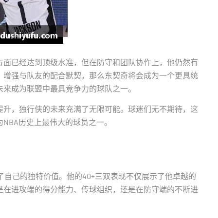
方面已经达到顶级水准，但在防守和团队协作上，他仍然有
，增强与队友的配合默契，那么东契奇将会成为一个更具统
未来成为联盟中最具竞争力的球队之一。
提升，独行侠的未来充满了无限可能。球迷们无不期待，这
NBA历史上最伟大的球员之一。
了自己的独特价值。他的40+三双表现不仅展示了他卓越的
是在进攻端的得分能力、传球组织，还是在防守端的不断进