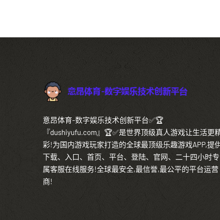
意昂体育-数字娱乐技术创新平台✅🏆
『dushiyufu.com』🏆✅是世界顶级真人游戏让生活更
彩!为国内游戏玩家打造的全球最顶级乐趣游戏APP,提
下载、入口、首页、平台、登陆、官网、二十四小时专
属客服在线服务!全球最安全,最信誉,最公平的平台运营
商!