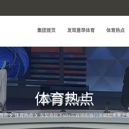
集团首页
发现意昂体育
体育热点
体育热点
首页
体育热点
东契奇砍下40+三双领衔独行侠崛起未来之