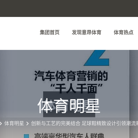
集团首页
发现意昂体育
体育热点
体育明星
体育明星
创新与工艺的完美结合 足球鞋精致设计引领潮流