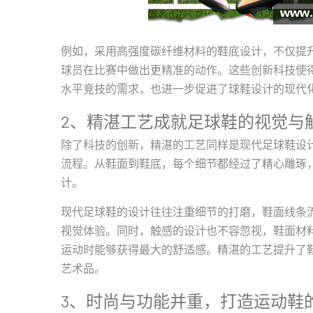
例如，采用高强度碳纤维材料的鞋底设计，不仅提
球员在比赛中做出更精准的动作。这些创新科技使
水平竞技的需求，也进一步促进了球鞋设计的现代
2、精湛工艺成就足球鞋的视觉与
除了科技的创新，精湛的工艺同样是现代足球鞋设
流程。从鞋面到鞋底，每个细节都经过了精心雕琢
计。
现代足球鞋的设计往往注重细节的打磨，鞋面线条
视觉体验。同时，触感的设计也不容忽视，鞋面材
运动时能够获得最大的舒适感。精湛的工艺提升了
艺术品。
3、时尚与功能并重，打造运动鞋