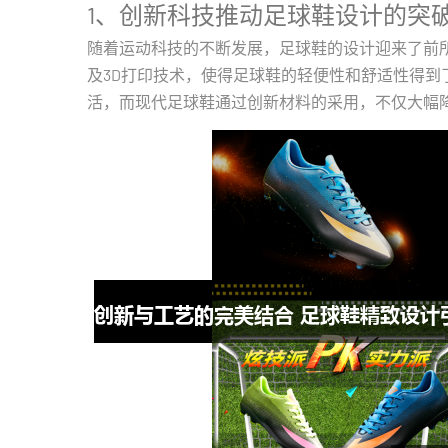
1、创新科技推动足球鞋设计的突
随着运动科技的不断发展，足球鞋的设计迎来了前
及3D打印技术，使得足球鞋的轻便性和舒适性得
活，而现代足球鞋通过创新材料的采用，不仅大幅