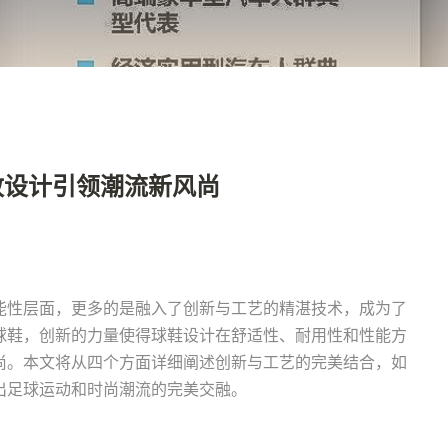
致设计引领潮流新风尚
能性层面，更多的是融入了创新与工艺的精湛技术，成为了
球鞋，创新的力量使得球鞋设计在舒适性、耐用性和性能方
尚。本文将从四个方面详细阐述创新与工艺的完美结合，如
出足球运动和时尚潮流的完美交融。