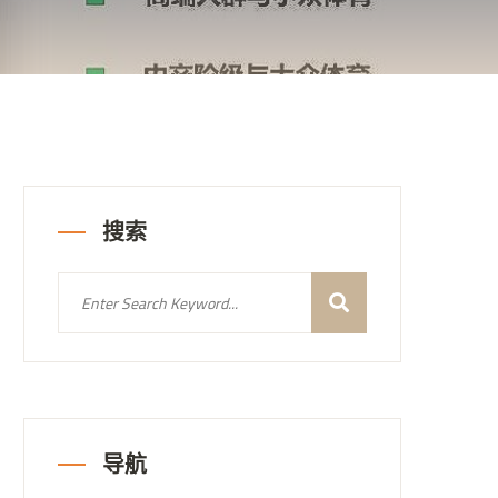
搜索
导航