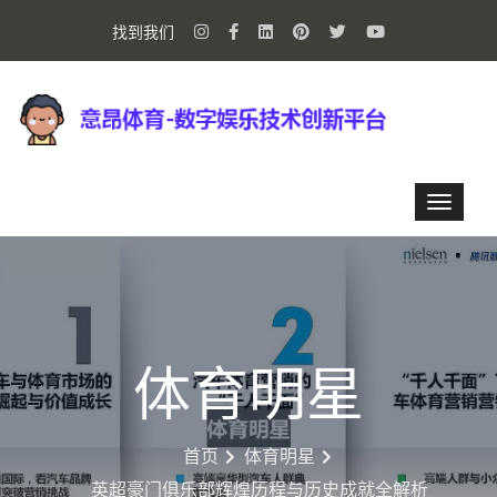
找到我们
体育明星
首页
体育明星
英超豪门俱乐部辉煌历程与历史成就全解析