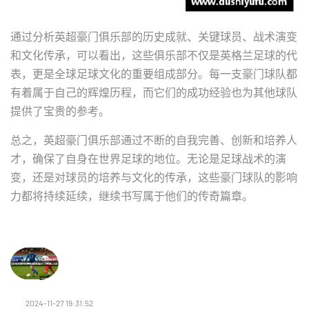
通过分析英超豪门俱乐部的历史成就、关键球员、战术演变
和文化传承，可以看出，这些俱乐部不仅是英格兰足球的代
表，更是全球足球文化的重要组成部分。每一支豪门球队都
有着属于自己的辉煌历程，而它们的成功经验也为其他球队
提供了宝贵的参考。
总之，英超豪门俱乐部通过不断的自我完善、创新和培养人
才，确保了自身在世界足球的地位。无论是足球战术的演
变，还是对球员的培养与文化的传承，这些豪门球队的影响
力都将持续延续，继续书写属于他们的传奇篇章。
2024-11-27 19:31:52