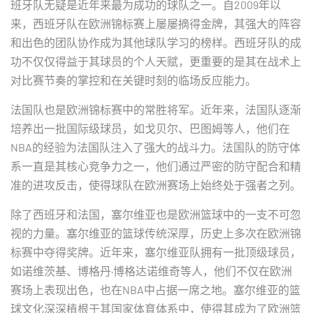
班牙队无疑是近年来最为成功的球队之一。自2009年以
来，西班牙队在欧洲锦标赛上屡屡摘得金牌，其强大的阵容
和出色的团队协作成为其他球队学习的榜样。西班牙队的成
功不仅仅得益于其球员的个人天赋，更重要的是其在战术上
对比赛节奏的掌控和在关键时刻的临场反应能力。
法国队也是欧洲锦标赛中的常胜将军。近年来，法国队逐渐
培养出一批国际级球员，如戈贝尔、巴图姆等人，他们在
NBA的经验为法国队注入了强大的战斗力。法国队的防守体
系一直是其核心竞争力之一，他们通过严密的防守配合和精
准的进攻反击，使得球队在欧洲赛场上始终处于强者之列。
除了西班牙和法国，塞尔维亚也是欧洲篮球中的一支不可忽
视的力量。塞尔维亚的篮球传统深厚，历史上多次在欧洲锦
标赛中夺得奖牌。近年来，塞尔维亚队拥有一批顶级球员，
如诺维茨基、博格丹·博格达诺维奇等人，他们不仅在欧洲
赛场上表现出色，也在NBA中占据一席之地。塞尔维亚的篮
球文化深深植根于其国家体育体系中，使得其成为了欧洲篮