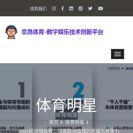
找到我们
体育明星
首页
体育明星
FIBA欧洲锦标赛：探索欧洲篮球的荣耀与竞争力