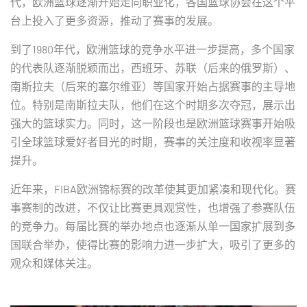
代，欧洲篮球逐渐开始走向职业化，各国篮球协会在这个平
台上投入了更多资源，推动了赛事的发展。
到了1980年代，欧洲篮球的竞争水平进一步提高，多个国家
的代表队逐渐脱颖而出，西班牙、苏联（后来的俄罗斯）、
南斯拉夫（后来的塞尔维亚）等国家开始占据赛事的主导地
位。特别是南斯拉夫队，他们在这个时期多次夺冠，展示出
强大的篮球实力。同时，这一阶段也是欧洲篮球赛事开始吸
引全球篮球爱好者目光的时期，赛事的关注度和收视率显著
提升。
近年来，FIBA欧洲锦标赛的改革使其更加紧凑和现代化。赛
事赛制的改进，不仅让比赛更具观赏性，也增强了参赛队伍
的竞争力。每届比赛的举办地点也逐渐从单一国家扩展到多
国联合举办，使得比赛的影响力进一步扩大，吸引了更多的
观众和媒体关注。