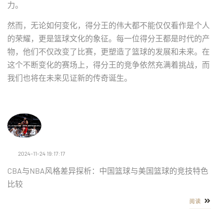
力。
然而，无论如何变化，得分王的伟大都不能仅仅看作是个人
的荣耀，更是篮球文化的象征。每一位得分王都是时代的产
物，他们不仅改变了比赛，更塑造了篮球的发展和未来。在
这个不断变化的赛场上，得分王的竞争依然充满着挑战，而
我们也将在未来见证新的传奇诞生。
2024-11-24 19:17:17
CBA与NBA风格差异探析：中国篮球与美国篮球的竞技特色
比较
阅读