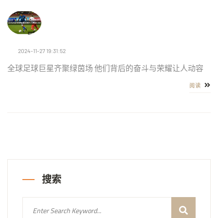
2024-11-27 19:31:52
全球足球巨星齐聚绿茵场 他们背后的奋斗与荣耀让人动容
阅读
搜索