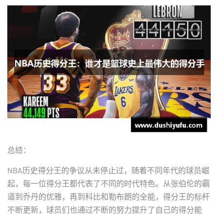
总结：
NBA历史得分王的争议从未停止过，随着不同年代的球员崛
起，每一位得分王都代表了不同的时代特色。从张伯伦的霸
道到乔丹的优雅，再到科比和勒布朗的全能，得分王的标杆
不断更新，球员们也通过不断的努力提升了自己的得分能