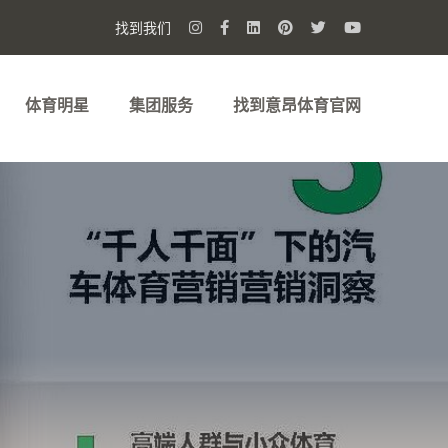
找到我们
体育明星
集团服务
找到意昂体育官网