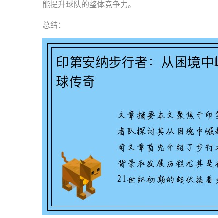
能提升球队的整体竞争力。
总结：