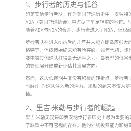
1、步行者的历史与低谷
印第安纳步行者队，作为美国篮球历史中一支独特的
ABA（美国篮球协会）中占据了举足轻重的地位。
随着ABA与NBA的合并，步行者进入了NBA，但
步行者队在进入NBA后的几年并未能立即适应强大
格特等，但成绩始终未能有所突破。90年代初，步
赛中被其他球队打得毫无还手之力。最典型的低谷出
的管理层开始重新评估其发展方向。
然而，这段低迷期并非没有积极的转折点。步行者队最终
Miller）为球队注入新的活力。米勒的到来不仅
袖。
2、里吉·米勒与步行者的崛起
里吉·米勒无疑是印第安纳步行者历史上最为重要
了联盟中不可忽视的存在。他的外线投篮能力和稳定