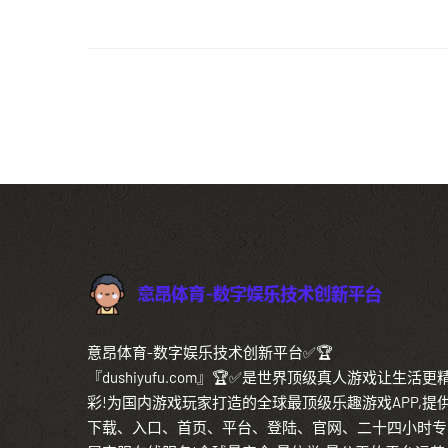
意昂体育-数字娱乐技术创新平台✅🏆
『dushiyufu.com』🏆✅是世界顶级真人游戏让生活更
彩!为国内游戏玩家打造的全球最顶级乐趣游戏APP,提
下载、入口、首页、平台、登陆、官网、二十四小时专