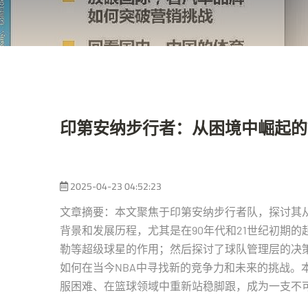
印第安纳步行者：从困境中崛起的
2025-04-23 04:52:23
文章摘要：本文聚焦于印第安纳步行者队，探讨其
背景和发展历程，尤其是在90年代和21世纪初期
勒等超级球星的作用；然后探讨了球队管理层的决
如何在当今NBA中寻找新的竞争力和未来的挑战。
服困难、在篮球领域中重新站稳脚跟，成为一支不