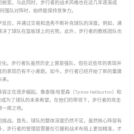
”的蜕变。与此同时，步行者的战术风格也在这几年逐渐成
任何强队对阵时，始终能保持竞争力。
学反应，并通过交易和选秀不断补充球队的深度。例如，通
解决了球队在篮板球上的劣势。此外，步行者的教练团队也
变化。步行者队虽然历史上曾是强队，但在近些年的表现并
者的表现仍有不小差距。如今，步行者已经开始了新的重建
未来。
步崛起。像泰瑞·哈里森（Tyrese Haliburton）和
的新星，已经成为了球队的未来希望。在他们的带领下，步行者的攻击
据一席之地。
的挑战。首先，球队的整体深度仍然不足，虽然核心阵容有
外，步行者的管理层需要在引援和战术布局上更加精准，才