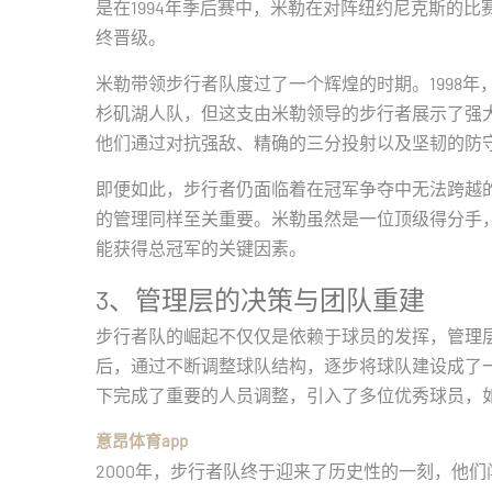
是在1994年季后赛中，米勒在对阵纽约尼克斯的比
终晋级。
米勒带领步行者队度过了一个辉煌的时期。1998年
杉矶湖人队，但这支由米勒领导的步行者展示了强大
他们通过对抗强敌、精确的三分投射以及坚韧的防
即便如此，步行者仍面临着在冠军争夺中无法跨越的
的管理同样至关重要。米勒虽然是一位顶级得分手
能获得总冠军的关键因素。
3、管理层的决策与团队重建
步行者队的崛起不仅仅是依赖于球员的发挥，管理
后，通过不断调整球队结构，逐步将球队建设成了一
下完成了重要的人员调整，引入了多位优秀球员，如
意昂体育app
2000年，步行者队终于迎来了历史性的一刻，他