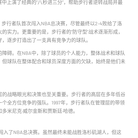
赛中上演了经典的“八秒进三分”，帮助步行者逆转战局并最
，步行者队首次闯入NBA总决赛，尽管最终以2-4败给了洛
的实力。更重要的是，步行者的“防守型”战术逐渐形成，
守，逐步打造出了一支具有竞争力的球队。
障碍。在NBA中，除了球员的个人能力，整体战术和球队
，但球队在整体配合和球员深度方面的欠缺，始终是他们未
层的战略眼光和决策也至关重要。步行者的高层在多年低谷
个全方位竞争的强队。1997年，步行者队在管理层的带领
多米尼克·威尔金斯和贾斯廷·哈德。
们闯入了NBA总决赛。虽然最终未能战胜洛杉矶湖人，但这