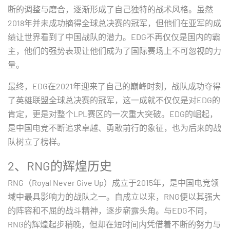
断的调整与磨合，逐渐形成了自己独特的战术风格。虽然
2018年并未成功摘得全球总决赛的冠军，但他们在亚军的成
绩让世界看到了中国战队的潜力。EDG不再仅仅是国内的霸
主，他们的强势表现让他们成为了国际赛场上不可忽视的力
量。
最终，EDG在2021年迎来了自己的巅峰时刻，战队成功夺得
了英雄联盟全球总决赛的冠军，这一成就不仅仅是对EDG的
肯定，更是对整个LPL赛区的一次重大突破。EDG的崛起，
是中国电竞不断追求卓越、勇敢前行的象征，也为后来的战
队树立了榜样。
2、RNG的辉煌历史
RNG（Royal Never Give Up）成立于2015年，是中国电竞领
域中最具影响力的战队之一。自成立以来，RNG便以其强大
的阵容和不屈的战斗精神，逐步崭露头角。与EDG不同，
RNG的辉煌起步稍晚，但却在短时间内凭借着不断的努力与