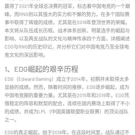
赢得了2021年全球总决赛的冠军，标志着中国电竞的一个巅
峰。而RNG则以其强大的实力和不懈的努力，在多个国际赛
事中取得了辉煌的成绩，尤其是在2018年登顶世界的荣耀。
本文将从队伍成长历程、战术体系创新、明星选手的崛起与
影响、以及两支战队的文化与精神传承四个方面，详细阐述
EDG与RNG的历史印记，并分析它们对中国电竞乃至全球电
竞文化的深远影响。
1、EDG崛起的艰辛历程
EDG（Edward Gaming）成立于2014年，初期并未取得太多
显赫的成绩。然而，随着时间的推移，EDG逐步崛起，成为
中国电竞圈的重要力量。尤其是在2015年和2016年，EDG凭
借稳定的阵容和默契的配合，连续在国内赛场上取得了不小
的成绩，并成为LPL（中国英雄联盟职业联赛）的顶尖战队
之一。
EDG的真正崛起，始于2018年。在这段时间里，战队通过不