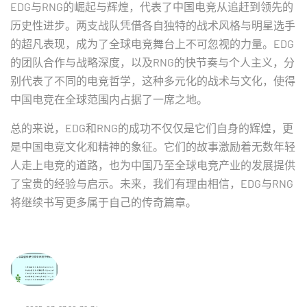
EDG与RNG的崛起与辉煌，代表了中国电竞从追赶到领先的
历史性进步。两支战队凭借各自独特的战术风格与明星选手
的超凡表现，成为了全球电竞舞台上不可忽视的力量。EDG
的团队合作与战略深度，以及RNG的快节奏与个人主义，分
别代表了不同的电竞哲学，这种多元化的战术与文化，使得
中国电竞在全球范围内占据了一席之地。
总的来说，EDG和RNG的成功不仅仅是它们自身的辉煌，更
是中国电竞文化和精神的象征。它们的故事激励着无数年轻
人走上电竞的道路，也为中国乃至全球电竞产业的发展提供
了宝贵的经验与启示。未来，我们有理由相信，EDG与RNG
将继续书写更多属于自己的传奇篇章。