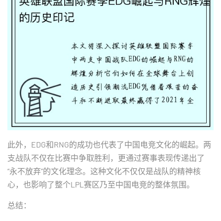
此外，EDG和RNG的成功也代表了中国电竞文化的崛起。两
支战队不仅在比赛中争取胜利，更通过赛事表现传递出了
“永不放弃”的文化理念。这种文化不仅仅是战队的精神核
心，也影响了整个LPL赛区乃至中国电竞的整体氛围。
总结：