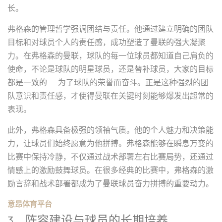
长。
弗格森的管理哲学强调团结与责任。他通过建立明确的团队
目标和对球员个人的责任感，成功塑造了曼联的强大凝聚
力。在弗格森的曼联，球队的每一位球员都知道自己肩负的
使命，不论是球队的明星球员，还是替补球员，大家的目标
都是一致的——为了球队的荣誉而奋斗。正是这种强烈的团
队意识和责任感，才使得曼联在关键时刻能够爆发出超常的
表现。
此外，弗格森具备极强的领袖气质。他的个人魅力和决策能
力，让球员们始终愿意为他拼搏。弗格森能够在瞬息万变的
比赛中保持冷静，不仅通过战术部署左右比赛局势，还通过
情感上的激励鼓舞球员。在很多经典的比赛中，弗格森的激
励言辞和战术部署都成为了曼联球员奋力拼搏的重要动力。
意昂体育平台
3、阵容建设与球员的长期培养