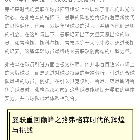
弗格森时代的曼联在球员阵容建设上也展现了非凡的眼光与
耐心。在弗格森的指挥下，曼联的阵容始终保持着更新换代
的良性循环。他善于发掘年轻球员的潜力，并给予他们足够
的机会。在这种氛围下，曼联培养出了大量天赋出众的球
员，如吉格斯、斯科尔斯、吉布森等一大批才俊。通过长期
的培养，这些年轻球员最终成为曼联攻防两端的中坚力量。
弗格森在球员引进方面也极为精明。他并非盲目追求市场上
的大牌球员，而是通过对球员特点的精准分析，引进适合球
队风格的球员。例如，在引入贝克汉姆、鲁尼、范尼斯特鲁
伊等球员时，弗格森都考虑到这些球员能够提升曼联的整体
实力，并与球队战术体系相契合。