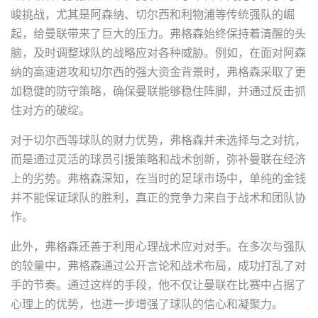
峻挑战，尤其是阿森纳、切尔西和利物浦等传统强队的崛
起，给曼联带来了巨大的压力。弗格森始终保持着清醒的头
脑，及时调整球队的战略应对各种威胁。例如，在面对阿森
纳的高速进攻和切尔西的强大资金背景时，弗格森采取了更
加稳健的防守策略，确保曼联能够稳住阵脚，并通过反击抓
住对方的破绽。
对于切尔西等球队的财力优势，弗格森并未选择与之对抗，
而是通过灵活的球员引援策略和战术创新，弥补曼联在经济
上的劣势。弗格森深知，在当时的足球市场中，单纯的金钱
并不能保证球队的胜利，真正的竞争力来自于战术和团队协
作。
此外，弗格森还善于利用心理战术应对对手。在多次与强队
的较量中，弗格森通过公开言论和战术布局，成功打乱了对
手的节奏。通过这样的手段，他不仅让曼联在比赛中占据了
心理上的优势，也进一步增强了球队的信心和凝聚力。