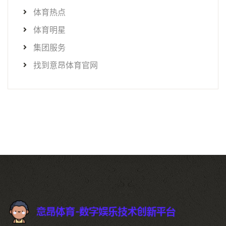
体育热点
体育明星
集团服务
找到意昂体育官网