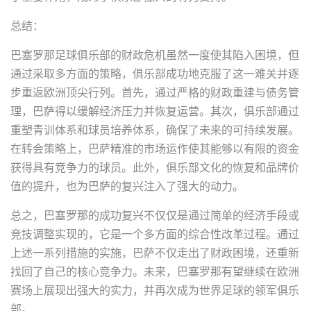
总结：
巴塞罗那足球俱乐部的财政危机虽然一度使其陷入困境，但
通过采取多方面的策略，俱乐部成功地克服了这一难关并逐
步重返欧洲顶尖行列。首先，通过严格的财政重建与债务管
理，巴萨得以缓解经济压力并恢复运营。其次，俱乐部通过
重塑青训体系和球员培养体系，确保了未来的可持续发展。
在转会策略上，巴萨精准的市场运作使其能够以有限的资金
获得具有竞争力的球员。此外，俱乐部文化的恢复和品牌价
值的提升，也为巴萨的复兴注入了强大的动力。
总之，巴塞罗那的成功复兴不仅仅是通过简单的经济手段或
竞技调整实现的，它是一个多方面的综合性改革过程。通过
上述一系列措施的实施，巴萨不仅走出了财政困境，还重新
找回了自己的核心竞争力。未来，巴塞罗那有望继续在欧洲
赛场上展现出强大的实力，并再次成为世界足球的领军俱乐
部。