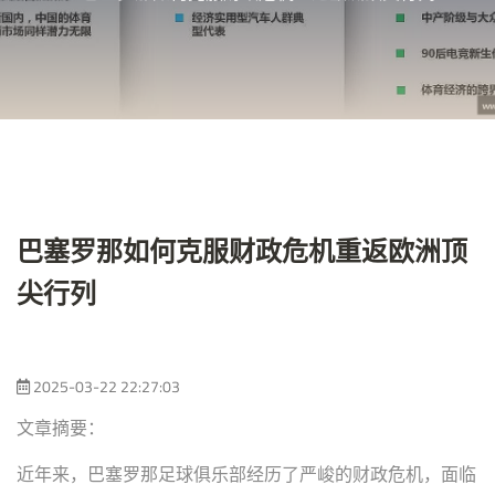
巴塞罗那如何克服财政危机重返欧洲顶
尖行列
2025-03-22 22:27:03
文章摘要：
近年来，巴塞罗那足球俱乐部经历了严峻的财政危机，面临