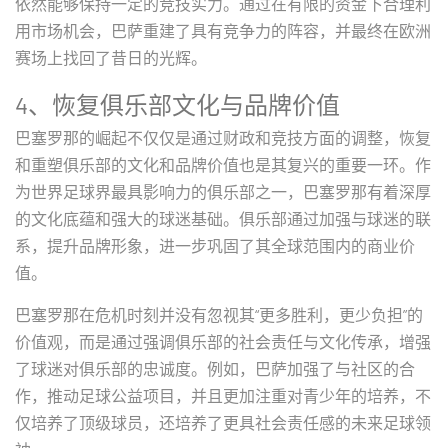
依然能够保持一定的竞技实力。通过在有限的资金下合理利
用市场机会，巴萨重建了具有竞争力的阵容，并最终在欧洲
赛场上找回了昔日的光辉。
4、恢复俱乐部文化与品牌价值
巴塞罗那的崛起不仅仅是通过财政和竞技方面的调整，恢复
和重塑俱乐部的文化和品牌价值也是其复兴的重要一环。作
为世界足球界最具影响力的俱乐部之一，巴塞罗那有着深厚
的文化底蕴和强大的球迷基础。俱乐部通过加强与球迷的联
系，提升品牌形象，进一步巩固了其全球范围内的商业价
值。
巴塞罗那在危机时刻并没有忽视其“更多胜利，更少负担”的
价值观，而是通过强调俱乐部的社会责任与文化传承，增强
了球迷对俱乐部的忠诚度。例如，巴萨加强了与社区的合
作，推动足球公益项目，并且更加注重对青少年的培养，不
仅培养了顶级球员，还培养了更具社会责任感的未来足球领