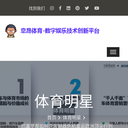
找到我们
体育明星
首页
体育明星
巴塞罗那如何克服财政危机重返欧洲顶尖行列