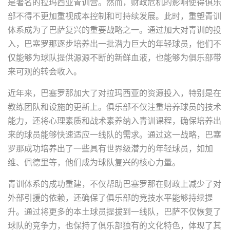
是著名的拉玛西亚青训营。然而，财政危机的影响使得俱乐
部不得不更加重视成本控制和可持续发展。此时，重塑青训
体系成为了巴萨复兴的重要战略之一。通过加大对青训的投
入，巴塞罗那逐步培养出一批潜力巨大的年轻球员，他们不
仅能够为球队提供源源不断的新鲜血液，也能够为俱乐部带
来可观的转会收入。
近年来，巴塞罗那加大了对拉玛西亚的资源投入，特别是在
教练团队和设施的更新上。俱乐部不仅注重培养球员的技术
能力，还将心理素质和战术素养纳入青训课程，确保培养出
来的球员能够快速适应一线队的需求。通过这一战略，巴塞
罗那成功培养出了一些具有世界级潜力的年轻球员，如加
维、佩德里等，他们成为球队复兴的核心力量。
青训体系的成功重建，不仅帮助巴塞罗那在财政上减少了对
外部引援的依赖，还确保了俱乐部的竞技水平能够持续提
升。通过将更多的本土球员提拔到一线队，巴萨不仅恢复了
球队的竞争力，也保持了俱乐部独有的文化特色，体现了其