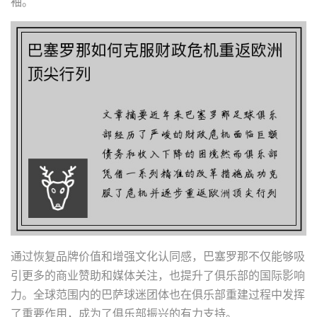
袖。
通过恢复品牌价值和增强文化认同感，巴塞罗那不仅能够吸
引更多的商业赞助和媒体关注，也提升了俱乐部的国际影响
力。全球范围内的巴萨球迷团体也在俱乐部重建过程中发挥
了重要作用，成为了俱乐部振兴的有力支持。