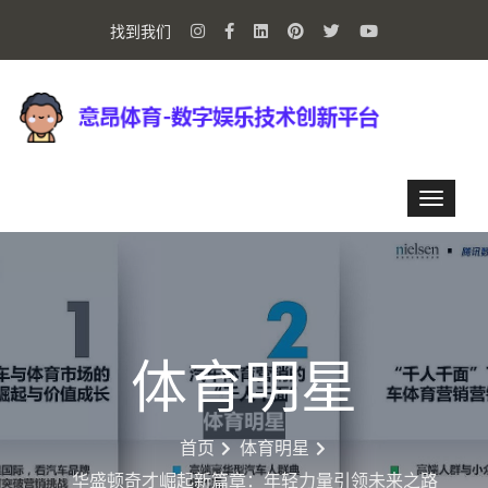
找到我们
体育明星
首页
体育明星
华盛顿奇才崛起新篇章：年轻力量引领未来之路