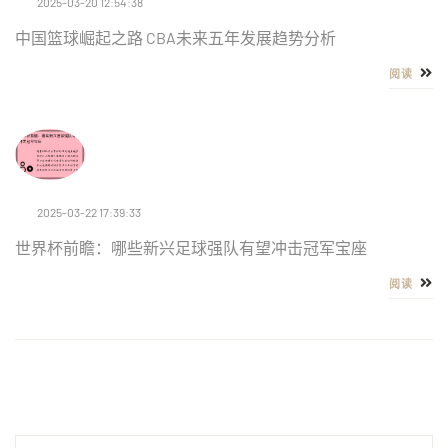
2025-03-20 12:54:38
中国篮球崛起之路 CBA未来五年发展趋势分析
阅读
2025-03-22 17:39:33
世界杯前瞻：哪些新兴足球强队有望冲击冠军宝座
阅读