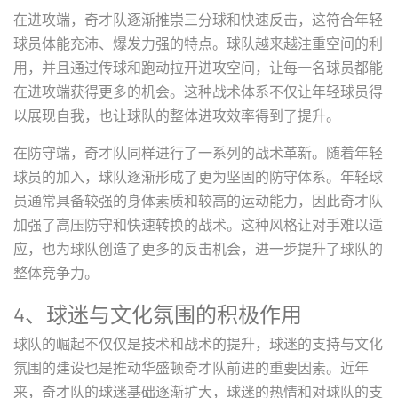
在进攻端，奇才队逐渐推崇三分球和快速反击，这符合年轻
球员体能充沛、爆发力强的特点。球队越来越注重空间的利
用，并且通过传球和跑动拉开进攻空间，让每一名球员都能
在进攻端获得更多的机会。这种战术体系不仅让年轻球员得
以展现自我，也让球队的整体进攻效率得到了提升。
在防守端，奇才队同样进行了一系列的战术革新。随着年轻
球员的加入，球队逐渐形成了更为坚固的防守体系。年轻球
员通常具备较强的身体素质和较高的运动能力，因此奇才队
加强了高压防守和快速转换的战术。这种风格让对手难以适
应，也为球队创造了更多的反击机会，进一步提升了球队的
整体竞争力。
4、球迷与文化氛围的积极作用
球队的崛起不仅仅是技术和战术的提升，球迷的支持与文化
氛围的建设也是推动华盛顿奇才队前进的重要因素。近年
来，奇才队的球迷基础逐渐扩大，球迷的热情和对球队的支