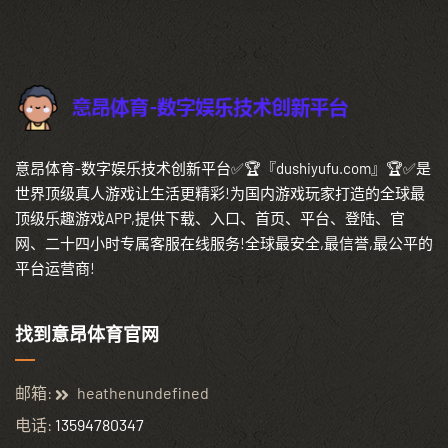
意昂体育-数字娱乐技术创新平台✅🏆『dushiyufu.com』🏆✅是
世界顶级真人游戏让生活更精彩!为国内游戏玩家打造的全球最
顶级乐趣游戏APP,提供下载、入口、首页、平台、登陆、官
网、二十四小时专属客服在线服务!全球最安全,最信誉,最公平的
平台运营商!
找到意昂体育官网
邮箱:
heathenundefined
电话:
13594780347