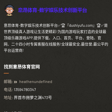
意昂体育-数字娱乐技术创新平台✅🏆『dushiyufu.com』🏆✅是
世界顶级真人游戏让生活更精彩!为国内游戏玩家打造的全球最
顶级乐趣游戏APP,提供下载、入口、首页、平台、登陆、官
网、二十四小时专属客服在线服务!全球最安全,最信誉,最公平的
平台运营商!
找到意昂体育官网
邮箱:
heathenundefined
电话:
13594780347
地址:
界首市佣萝之渊473号