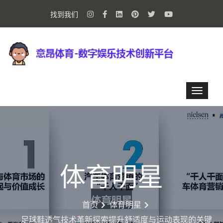
找到我们
体育明星
首页
体育明星
足球鞋透气技术革新探索提升舒适度与运动表现的关键