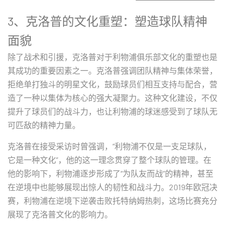
3、克洛普的文化重塑：塑造球队精神
面貌
除了战术和引援，克洛普对于利物浦俱乐部文化的重塑也是
其成功的重要因素之一。克洛普强调团队精神与集体荣誉，
拒绝单打独斗的明星文化，鼓励球员们相互支持与配合，营
造了一种以集体为核心的强大凝聚力。这种文化建设，不仅
提升了球员们的战斗力，也让利物浦的球迷感受到了球队无
可匹敌的精神力量。
克洛普在接受采访时曾强调，“利物浦不仅是一支足球队，
它是一种文化”，他的这一理念贯穿了整个球队的管理。在
他的影响下，利物浦逐步形成了“为队友而战”的精神，甚至
在逆境中也能够展现出惊人的韧性和战斗力。2019年欧冠决
赛，利物浦在逆境下逆袭击败托特纳姆热刺，这场比赛充分
展现了克洛普文化的影响力。