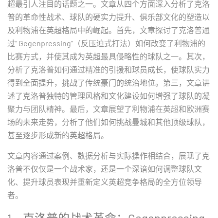
超最引人注目的话题之一。文章从四个方面深入分析了克洛
普的革命性战术、球队的硬实力提升、俱乐部文化的塑造以
及利物浦在英超格局中的崛起。首先，文章探讨了克洛普通
过“ Gegenpressing”（反压迫式打法）如何改变了利物浦的
比赛方式，并使其成为英超最具侵略性的球队之一。其次，
分析了克洛普如何通过精准的引援和球员成长，使球队实力
得到全面提升，挑战了传统豪门的统治地位。第三，文章讲
述了克洛普独特的管理风格和文化建设如何增强了球队的凝
聚力与团队精神。最后，文章展望了利物浦在英超和欧洲赛
场的未来走势，分析了他们如何挑战曼城和其他顶级球队，
甚至逐步形成新的英超格局。
文章内容通过案例、数据分析与实际操作相结合，展现了克
洛普不仅仅是一个战术家，还是一个深谙如何调整球队文
化、提升球员表现并重新定义英超竞争格局的全方位领导
者。
1、克洛普的战术革命：Gegenpressing