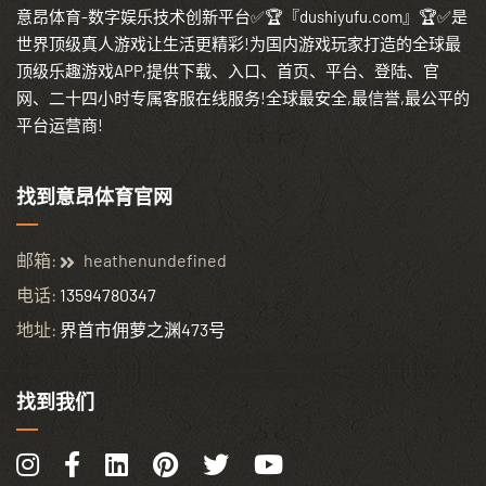
意昂体育-数字娱乐技术创新平台✅🏆『dushiyufu.com』🏆✅是
世界顶级真人游戏让生活更精彩!为国内游戏玩家打造的全球最
顶级乐趣游戏APP,提供下载、入口、首页、平台、登陆、官
网、二十四小时专属客服在线服务!全球最安全,最信誉,最公平的
平台运营商!
找到意昂体育官网
邮箱:
heathenundefined
电话:
13594780347
地址:
界首市佣萝之渊473号
找到我们