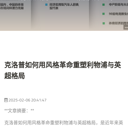
克洛普如何用风格革命重塑利物浦与英
超格局
2025-02-06 20:41:47
**文章摘要：**
克洛普如何用风格革命重塑利物浦与英超格局，是近年来英