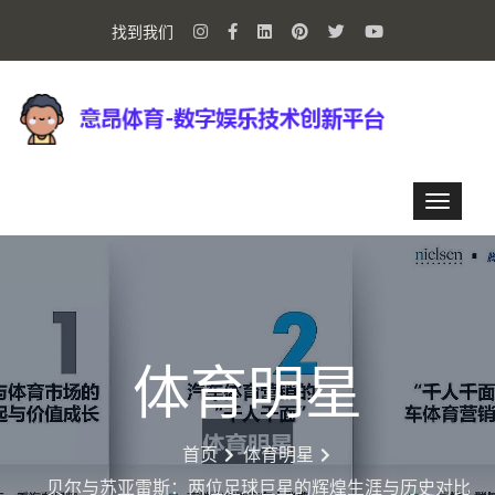
找到我们
体育明星
首页
体育明星
贝尔与苏亚雷斯：两位足球巨星的辉煌生涯与历史对比