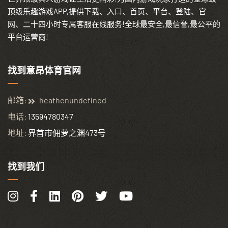
顶级乐趣游戏APP,提供下载、入口、首页、平台、登陆、官
网、二十四小时专属客服在线服务!全球最安全,最信誉,最公平的
平台运营商!
找到意昂体育官网
邮箱:
heathenundefined
电话:
13594780347
地址:
界首市佣萝之渊473号
找到我们