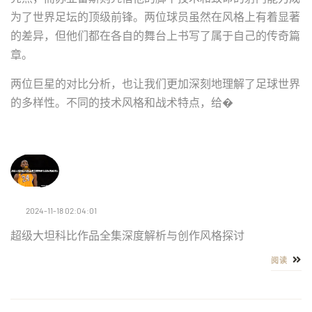
为了世界足坛的顶级前锋。两位球员虽然在风格上有着显著
的差异，但他们都在各自的舞台上书写了属于自己的传奇篇
章。
两位巨星的对比分析，也让我们更加深刻地理解了足球世界
的多样性。不同的技术风格和战术特点，给�
2024-11-18 02:04:01
超级大坦科比作品全集深度解析与创作风格探讨
阅读