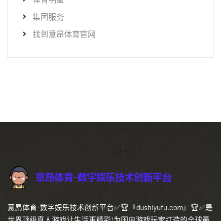
集团服务
找到意昂体育官网
意昂体育-数字娱乐技术创新平台✅🏆『dushiyufu.com』🏆✅是
世界顶级真人游戏让生活更精彩!为国内游戏玩家打造的全球最