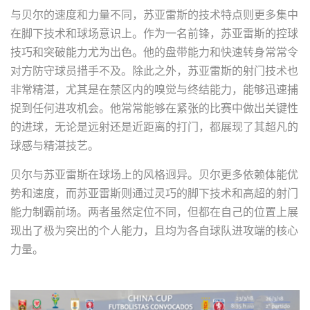
与贝尔的速度和力量不同，苏亚雷斯的技术特点则更多集中
在脚下技术和球场意识上。作为一名前锋，苏亚雷斯的控球
技巧和突破能力尤为出色。他的盘带能力和快速转身常常令
对方防守球员措手不及。除此之外，苏亚雷斯的射门技术也
非常精湛，尤其是在禁区内的嗅觉与终结能力，能够迅速捕
捉到任何进攻机会。他常常能够在紧张的比赛中做出关键性
的进球，无论是远射还是近距离的打门，都展现了其超凡的
球感与精湛技艺。
贝尔与苏亚雷斯在球场上的风格迥异。贝尔更多依赖体能优
势和速度，而苏亚雷斯则通过灵巧的脚下技术和高超的射门
能力制霸前场。两者虽然定位不同，但都在自己的位置上展
现出了极为突出的个人能力，且均为各自球队进攻端的核心
力量。