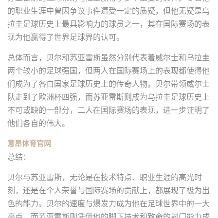
的职业生涯中曾因争议事件遭受一定的质疑，但他无疑是乌
拉圭足球历史上最具影响力的球员之一，其在国际赛场的表
现为他赢得了世界足球界的认可。
总体而言，贝尔和苏亚雷斯虽然分别代表着威尔士和乌拉圭
两个较小的足球强国，但两人在国际赛场上的表现都使得他
们成为了各自国家足球历史上的传奇人物。贝尔带领威尔士
队走到了欧洲杯四强，而苏亚雷斯则成为乌拉圭足球历史上
不可或缺的一部分，二人在国际赛场的表现，进一步证明了
他们各自的伟大。
意昂体育官网
总结：
贝尔与苏亚雷斯，无论是在技术特点、职业生涯的高光时
刻，还是在个人荣誉与国际赛场的贡献上，都展现了极为出
色的能力。贝尔的速度与爆发力成为他在足球世界中的一大
亮点，而苏亚雷斯则凭借他的脚下技术和致命的射门能力成